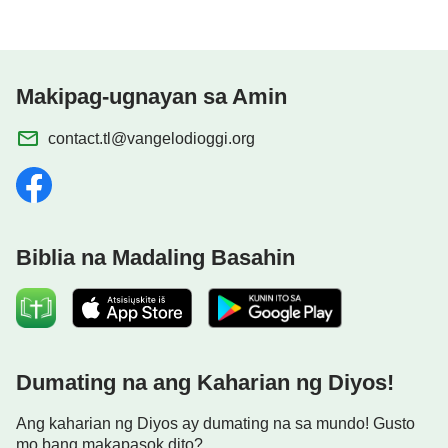
hindi Niya ginawa noon ang gawain ng
Kapanahunan ng Biyaya? Bakit hindi Niya maagang
nilinaw ang gawain ng Kapanahunan ng Biyaya?
Makipag-ugnayan sa Amin
Hindi ba ito makakatulong na tanggapin ito ng tao?
Ipinropesiya lamang Niya na isisilang ang isang
contact.tl@vangelodioggi.org
sanggol na lalaki at magiging makapangyarihan,
ngunit hindi Niya isinagawa nang maaga ang
gawain ng Kapanahunan ng Biyaya. Ang gawain ng
Diyos sa bawat isang kapanahunan ay may
Biblia na Madaling Basahin
malilinaw na hangganan; ginagawa lamang Niya
ang gawain ng kasalukuyang kapanahunan, at hindi
Niya isinasakatuparan nang maaga ang sumunod
na yugto ng gawain kailanman. Sa ganitong paraan
Dumating na ang Kaharian ng Diyos!
lamang maisusulong ang Kanyang gawaing
kumakatawan sa bawat kapanahunan. Nagsalita
Ang kaharian ng Diyos ay dumating na sa mundo! Gusto
lamang si Jesus tungkol sa mga tanda ng huling
mo bang makapasok dito?