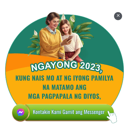
ay dalawang ganap na magkahiwalay, at hindi
magkatugma. Sa panahong iyon, nagbigay lamang
ng sunud-sunod na sermon si Jesus sa Kanyang
mga disipulo sa Kapanahunan ng Biyaya tungkol sa
mga paksa kung paano magsagawa, paano
magtipun-tipon, paano magmakaawa sa
panalangin
, paano tratuhin ang iba, at iba pa. Ang
gawaing Kanyang isinagawa ay yaong sa
Kapanahunan ng Biyaya, at ipinaliwanag lamang
Niya kung paano nararapat magsagawa ang mga
disipulo at yaong mga sumunod sa Kanya. Ginawa
lamang Niya ang gawain ng Kapanahunan ng
Biyaya, at wala Siyang ginawa sa gawain ng mga
huling araw. Nang itakda ni Jehova ang batas ng
Lumang Tipan sa Kapanahunan ng Kautusan, bakit