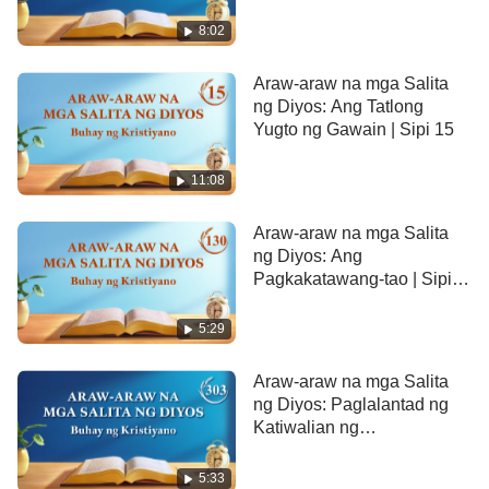
kanilang pagkasuwail sa Diyos? Matatanggap mo
8:02
ba, nang walang pag-aalinlangan, ang buong
gawain ng Banal na Espiritu? Kung ito ang gawain
Araw-araw na mga Salita
ng Diyos: Ang Tatlong
ng Banal na Espiritu, ito ang tamang daloy, at dapat
Yugto ng Gawain | Sipi 15
mong tanggapin ito nang walang anumang mga
pagdududa; hindi mo dapat piliin kung ano ang
11:08
iyong tatanggapin. Kung magkamit ka ng mas
Araw-araw na mga Salita
maraming kabatiran sa Diyos at mas maingat ka sa
ng Diyos: Ang
Kanya, hindi ba ito kalabisan? Hindi mo kailangang
Pagkakatawang-tao | Sipi
130
humanap ng iba pang patunay mula sa Biblia; kung
5:29
ito ang gawain ng Banal na Espiritu, kailangan
mong tanggapin ito, sapagkat naniniwala ka sa
Araw-araw na mga Salita
Diyos upang sundan ang Diyos, at hindi mo Siya
ng Diyos: Paglalantad ng
Katiwalian ng
dapat siyasatin. Hindi ka dapat maghanap ng iba
Sangkatauhan | Sipi 303
pang katibayan tungkol sa Akin upang patunayan
5:33