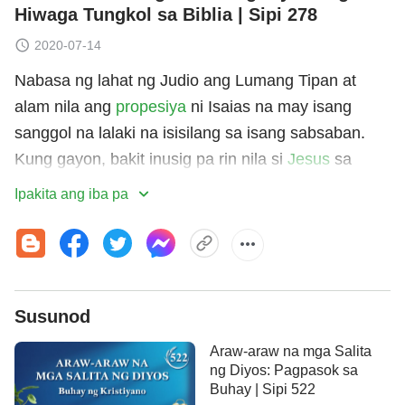
Hiwaga Tungkol sa Biblia | Sipi 278
2020-07-14
Nabasa ng lahat ng Judio ang Lumang Tipan at
alam nila ang
propesiya
ni Isaias na may isang
sanggol na lalaki na isisilang sa isang sabsaban.
Kung gayon, bakit inusig pa rin nila si
Jesus
sa
kabila ng lubos na pagkaalam sa propesiyang ito?
Ipakita ang iba pa
Hindi ba dahil sa kanilang likas na pagkasuwail at
kamangmangan tungkol sa gawain ng Banal na
Espiritu? Sa panahong iyon, naniwala ang mga
Fariseo na ang gawain ni Jesus ay naiiba sa alam
Susunod
nila tungkol sa ipinropesiyang sanggol na lalaki, at
tinatanggihan ng mga tao ngayon ang Diyos dahil
Araw-araw na mga Salita
hindi sang-ayon sa
Biblia
ang gawain ng Diyos na
ng Diyos: Pagpasok sa
Buhay | Sipi 522
nagkatawang-tao. Hindi ba pareho ang diwa ng