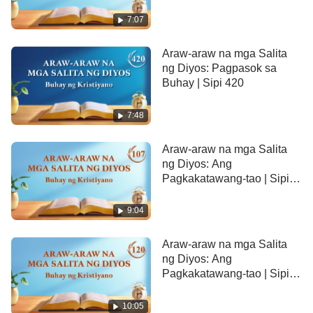
Sa katapusan ng kuwento ni Noe, nakikita nating
7:07
gumamit ang Diyos ng di-karaniwang paraan upang
Araw-araw na mga Salita
ipahayag ang Kanyang mga damdamin sa
ng Diyos: Pagpasok sa
panahong iyon. Ang paraang ito ay lubhang
Buhay | Sipi 420
natatangi, at iyan ay ang paggawa ng tipan sa tao.
Ito ay paraang nagpapahayag ng katapusan sa
7:48
paggamit ng Diyos sa baha upang gunawin ang
Araw-araw na mga Salita
mundo. Mula sa labas, ang paggawa ng isang tipan
ng Diyos: Ang
ay para bang napaka-pangkaraniwang bagay.
Pagkakatawang-tao | Sipi
107
Walang ginagawa dito kundi gumamit ng mga salita
9:04
upang bigkisin ang magkabilang partido sa pag-
iwas sa mga paglabag, nang makatulong na
Araw-araw na mga Salita
matupad ang layunin na pangalagaan ang
ng Diyos: Ang
Pagkakatawang-tao | Sipi
kapakanan ng magkabilang panig. Sa anyo, ito ay
120
isang napaka-pangkaraniwang bagay, nguni’t sa
10:05