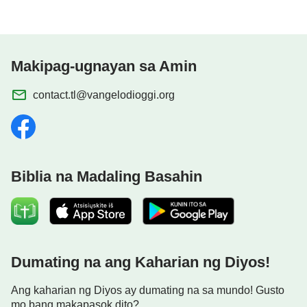
pamamagitan ng baha. Kapag lumilitaw ang
bahaghari, ito ay upang ipaalala sa mga tao na
minsan ay naganap ang ganoong pangyayari,
Makipag-ugnayan sa Amin
upang magbabala sa kanila na huwag gumawa ng
masasamang mga bagay. Kahit na sa ganoong
contact.tl@vangelodioggi.org
kasakit na kalagayan, hindi kinalimutan ng Diyos
ang sangkatauhan at nagpakita pa rin ng
napakalaking malasakit para sa kanila. Hindi ba ito
ang pag-ibig at pagiging-hindi-makasarili ng Diyos?
Biblia na Madaling Basahin
Nguni’t ano ang iniisip ng mga tao kapag sila ay
nagdurusa? Hindi ba’t ito ang panahong pinaka-
kailangan nila ang Diyos? Sa mga panahong tulad
nito, laging kinakaladkad palapit ng mga tao ang
Dumating na ang Kaharian ng Diyos!
Diyos upang mapaginhawa sila ng Diyos.
Kailanman, hinding-hindi bibiguin ng Diyos ang mga
Ang kaharian ng Diyos ay dumating na sa mundo! Gusto
tao, at lagi Niyang iaahon ang mga tao mula sa
mo bang makapasok dito?