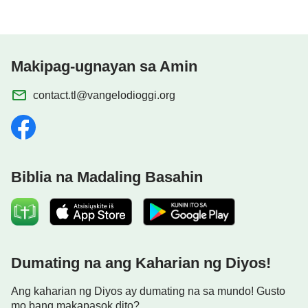
mapupuno ng mga lingkod na tapat sa Akin. Muli
silang tatayo at maglilingkod sa Akin alang-alang sa
kaluwalhatian ng Aking templo. Tiyak na makikita
Makipag-ugnayan sa Amin
ninyo ang araw kung kailan tatanggap Ako ng
dakilang kaluwalhatian, at tiyak na makikita rin
contact.tl@vangelodioggi.org
ninyo ang araw kung kailan Aking gigibain ang
templo at magtatayo ng bago. Gayon din, tiyak na
makikita ninyo ang araw ng pagdating ng Aking
tabernakulo sa mundo ng mga tao. Habang
Biblia na Madaling Basahin
winawasak Ko ang templo ay dadalhin Ko rin ang
Aking tabernakulo sa mundo ng mga tao, habang
minamasdan nila ang Aking pagbaba. Pagkatapos
Kong durugin ang lahat ng bansa, titipunin Ko silang
Dumating na ang Kaharian ng Diyos!
muli, at mula roon ay itatayo ang Aking templo at
itatatag ang Aking altar, upang ang lahat ay
Ang kaharian ng Diyos ay dumating na sa mundo! Gusto
maaaring maghandog sa Akin ng mga alay,
mo bang makapasok dito?