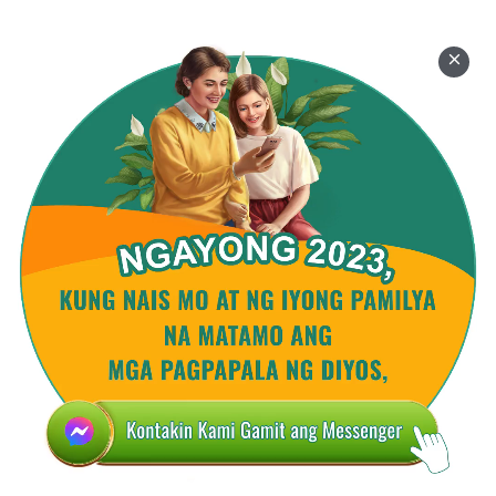
maluwalhating pagpapamalas. Magaganap iyan
kapag naghari Ako sa buong daigdig at dinala ang
marami Kong mga anak sa kaluwalhatian. Sa lahat
ng dako sa daigdig, yuyuko ang mga tao, at ang
Aking tabernakulo ay matatag na itatayo sa gitna ng
sangkatauhan, sa ibabaw ng pundasyon ng gawain
na Aking isinasakatuparan ngayon. Ang mga tao ay
maglilingkod din sa Akin sa templo. Ang altar, na
balot ng marurumi at nakasusuklam na mga bagay,
ay Aking dudurugin at itatayong muli. Ang mga
bagong silang na tupa at guya ay isasalansan sa
ibabaw ng banal na altar. Gigibain Ko ang templo
ng kasalukuyan at magtatayo ng bago. Ang templo
na nakatayo ngayon, na puno ng kasuklam-suklam
na mga tao, ay guguho, at ang Aking itatayo ay