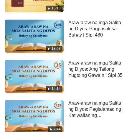
mga pangalang ito. Naunawaan na ba ninyo iyan?
15:18
Paano dapat iproklama ang Aking banal na
pangalan? Paano dapat mapalaganap ang Aking
Araw-araw na mga Salita
ng Diyos: Pagpasok sa
pangalan sa alinman sa mga bansa na tumawag sa
Buhay | Sipi 480
Akin sa alinman sa Aking mga pangalan? Ang Aking
gawain ay lumalawak, at Aking palalaganapin ang
18:03
kapunuan nito sa lahat ng bansa. Dahil ang Aking
Araw-araw na mga Salita
gawain ay naisakatuparan na sa inyo, hahampasin
ng Diyos: Ang Tatlong
Ko kayo gaya ng paghampas ni Jehova sa mga
Yugto ng Gawain | Sipi 35
pastol sa sambahayan ni David sa Israel, na
14:14
magsasanhi sa inyong kumalat sa bawat bansa.
Dahil sa mga huling araw, dudurugin Ko ang lahat
Araw-araw na mga Salita
ng bansa sa maliliit na piraso at sasanhiin na muling
ng Diyos: Paglalantad ng
Katiwalian ng
maipamahagi ang kanilang mga tao. Sa muli Kong
Sangkatauhan | Sipi 329
pagbabalik, ang mga bansa ay nahati na sa mga
7:44