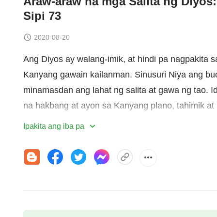
Araw-araw na mga Salita ng Diyos:
Sipi 73
2020-08-20
Ang Diyos ay walang-imik, at hindi pa nagpakita sa
Kanyang gawain kailanman. Sinusuri Niya ang buo
minamasdan ang lahat ng salita at gawa ng tao.
na hakbang at ayon sa Kanyang plano, tahimik at
yapak ay sumusulong, nang paisa-isa, palapit nan
Ipakita ang iba pa
ng
paghatol
ay ipinadadala sa sansinukob na simb
ang Kanyang luklukan sa ating kalagitnaan. Napak
napakataimtim na tagpo! Parang kalapati, at para
ating kalagitnaan. Siya ang karunungan, Siya ang
nang patago sa ating paligid, na nagpapakita ng
nakakaalam sa Kanyang pagdating, walang sumasa