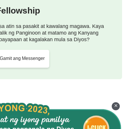
Ang buhay ng tao ay nagpapatuloy tulad ng dati,
Fellowship
 mga araw tulad ng dati. Ang Diyos ay namumuhay sa
ang mga tao, bilang isa sa pinakahamak na mga
sa atin sa pasakit at kawalang magawa. Kaya
alik ng Panginoon at matamo ang Kanyang
 Mayroon Siyang sariling mga layunin; at, bukod pa
payapaan at kagalakan mula sa Diyos?
ay ng ordinaryong mga tao. Walang sinumang
 at walang sinumang nakahiwatig sa pagkakaiba sa
 Gamit ang Messenger
umuhay tayo na kasama Siya, malaya at walang
lamang hamak na mananampalataya. Minamasdan Niya
sip at ideya ay nakalantad sa Kanyang harapan. Walang
ng sinumang nakakaisip ng anuman tungkol sa
umang may kahit katiting na hinala tungkol sa
 ang ating mga pinagsisikapan, na para bang wala