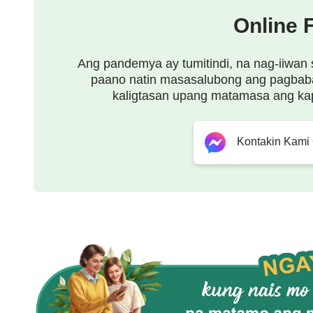
walang nakakaalam sa lahat ng Kanyang gagawin. 
Online 
walang naiiba sa kanyang puso, at lumilipas ang
ating piling, bilang isang taong katulad ng iba p
Ang pandemya ay tumitindi, na nag-iiwan 
paano natin masasalubong ang pagbab
tagasunod at isang ordinaryong mananampalataya.
kaligtasan upang matamasa ang ka
riyan, mayroon Siyang pagka-Diyos na hindi tagl
nakapansin sa pag-iral ng Kanyang pagka-Diyos,
Kontakin Kami
pagitan ng Kanyang diwa at ng diwa ng tao. Nam
takot, sapagkat sa ating paningin Siya ay isa 
ang bawat kilos natin, at lahat ng ating mga inii
sinumang may interes sa Kanyang pag-iral, wala
Kanyang tungkulin, at, bukod pa riyan, walang sin
Kanyang identidad. Ipinagpapatuloy lamang natin
Siyang kinalaman sa atin …