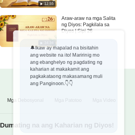
12:55
Araw-araw na mga Salita
ng Diyos: Pagkilala sa
Diyos | Sipi 26
34:34
🔔Ikaw ay mapalad na bisitahin
ang website na ito! Maririnig mo
ang ebanghelyo ng pagdating ng
kaharian at makakamit ang
pagkakataong makasamang muli
ang Panginoon.👇👇
Mga Debosyonal
Mga Patotoo
Mga Video
Dumating na ang Kaharian ng Diyos!