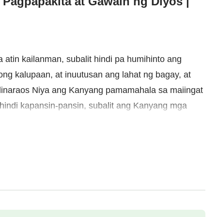
 Pagpapakita at Gawain ng Diyos |
 atin kailanman, subalit hindi pa humihinto ang
ng kalupaan, at inuutusan ang lahat ng bagay, at
 Idinaraos Niya ang Kanyang pamamahala sa maiingat
 hindi kapansin-pansin, subalit ang Kanyang mga
g palapit sa sangkatauhan, at ang Kanyang luklukan
ilis ng kidlat, na ang kasunod ay bumababa kaagad
aringal ng tanawing iyon, napakarangal at
ng umaatungal na leon, dumarating ang Espiritu sa
 pagiging matuwid at maharlika, at dumarating Siya
 awtoridad at puno ng pagmamahal at awa. Walang
lubong sa Kanyang pagdating, at, bukod pa riyan,