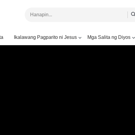
ta
Ikalawang Pagparito ni Jesus
Mga Salita ng Diyos