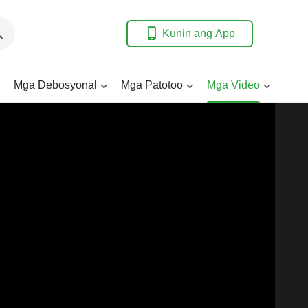
Kunin ang App
Mga Debosyonal
Mga Patotoo
Mga Video