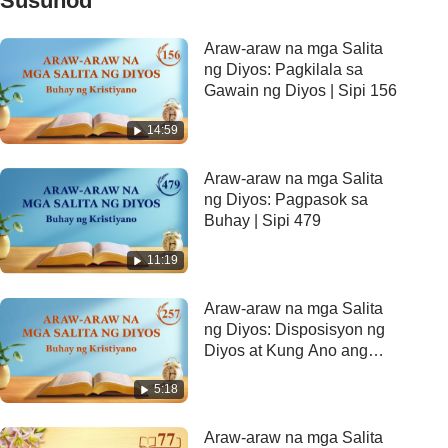
Susunod
Araw-araw na mga Salita
ng Diyos: Pagkilala sa
Gawain ng Diyos | Sipi 156
14:59
Araw-araw na mga Salita
ng Diyos: Pagpasok sa
Buhay | Sipi 479
11:19
Araw-araw na mga Salita
ng Diyos: Disposisyon ng
Diyos at Kung Ano ang
Mayroon Siya at Ano Siya |
5:18
Sipi 257
Araw-araw na mga Salita