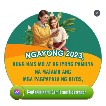
ang pagiging kaibig-ibig ng Makapangyarihan sa
lahat. Ngayon, sa paningin ng Makapangyarihan sa
lahat, ako ay kinaluguran Niya, at sa wakas ay
nadama ko na ang pagiging kaibig-ibig ng Diyos. Sa
wakas ay natuklasan ko na hindi minamahal ng
sangkatauhan ang Diyos dahil lang nilikha Niya ang
lahat ng bagay; sa aking pang-araw-araw na buhay,
natagpuan ko ang Kanyang walang-hanggang
pagiging kaibig-ibig. Paano iyon magiging limitado
sa kung ano ang nakikita ngayon?” Sa paglipas ng
panahon, marami ring kaibig-ibig na bagay ang
nakita kay Pedro. Naging napakamasunurin niya
kay Jesus, at siyempre, nagdanas din siya ng ilang
problema. Kapag isinasama siya ni Jesus para
mangaral sa iba’t-ibang lugar, laging