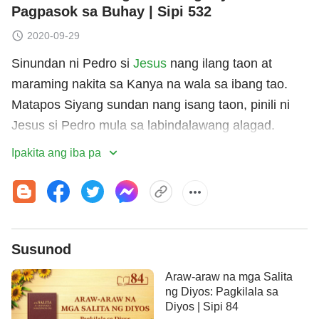
Pagpasok sa Buhay | Sipi 532
2020-09-29
Sinundan ni Pedro si
Jesus
nang ilang taon at
maraming nakita sa Kanya na wala sa ibang tao.
Matapos Siyang sundan nang isang taon, pinili ni
Jesus si Pedro mula sa labindalawang alagad.
(Siyempre, hindi ito sinabi nang malakas ni Jesus,
Ipakita ang iba pa
at ni hindi iyon alam ng iba.) Sa buhay, sinukat ni
Pedro ang kanyang sarili ayon sa lahat ng ginawa ni
Jesus. Higit sa lahat, ang mga mensaheng
ipinangaral ni Jesus ay nakaukit sa kanyang puso.
Susunod
Lubos siyang naging dedikado at tapat kay Jesus,
at hindi siya kailanman nagsabi ng anumang mga
Araw-araw na mga Salita
hinaing laban sa Kanya. Dahil doon, naging tapat
ng Diyos: Pagkilala sa
Diyos | Sipi 84
na kasama siya ni Jesus saanman Siya nagpunta.