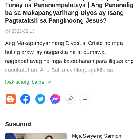
Tunay na Pananampalataya | Ang Pananalig
ba sa Makapangyarihang Diyos ay Isang
Pagtataksil sa Panginoong Jesus?
2022-02-13
Ang Makapangyarihang Diyos, si Cristo ng mga
huling araw, ay nagpakita na at gumawa,
nagpapahayag ng mga katotohanan para iligtas ang
sangkatuhan. Ang Salita ay Nagpapakita sa
Katawang-tao na may milyon-milyong salita ay
Ipakita ang iba pa
online na, nagniningning mula Silangan hanggang
Kanluran tulad ng isang malaking liwanag, at
niyayanig ang buong mundo. Parami nang
paraming tao mula sa lahat ng bansa, rehiyon, at
Susunod
denominasyon na nagmamahal sa katotohanan ang
nabasa na ang mga salita ng Makapangyarihang
Mga Serye ng Sermon: