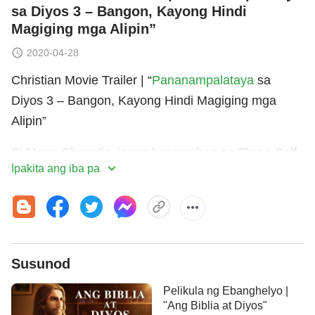
sa Diyos 3 – Bangon, Kayong Hindi
Magiging mga Alipin”
2020-04-28
Christian Movie Trailer | “
Pananampalataya
sa
Diyos 3 – Bangon, Kayong Hindi Magiging mga
Alipin”
Si Meng Changlin, isang kasamahan sa Three-Self
Ipakita ang iba pa
Church, ay nag-akala noong una na ang
pananampalataya niya sa Panginoon sa Three-Self
Church ay magliligtas sa kanya mula sa pang-uusig
ng CCP. Gayunpaman, pagkatapos malagay sa
kapangyarihan si Xi Jinping, lalo pang pinatitindi ng
Susunod
CCP ang pang-uusig nito sa pananampalataya sa
Pelikula ng Ebanghelyo |
relihiyon, at maging ang Three-Self Church na
"Ang Biblia at Diyos"