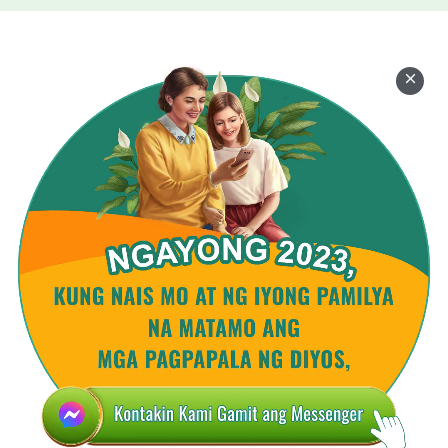
naglilingkod kay Satanas. Kasabay nito,
nauunawaan ni Meng Changlin ang kabuluhan ng
pagdanas ng pang-uusig at paghihirap bilang
bahagi ng pananampalataya sa Panginoon, at
malinaw na nakikita na kinakailangang isuong sa
panganib ang sariling buhay sa pananampalataya
sa Diyos sa ilalim ng mala-satanas na rehimen ng
CCP para masunod ang Diyos. Nauunawaan niya
na ang pananampalataya sa Diyos ay
nangangailangan ng pakikinig sa mga
salita ng
Diyos
at pagsunod sa Diyos, at hindi maaaring ang
isang tao ay makinig at sumunod sa mga tao bilang
kahalili ng Diyos. Si Meng Changlin at ang iba pa,
sa pamamagitan ng paghahanap at pagsisiyasat, ay
nakikita na ang mga salita ng Makapangyarihang
Diyos ay pawang katotohanan at ang tinig ng Diyos,