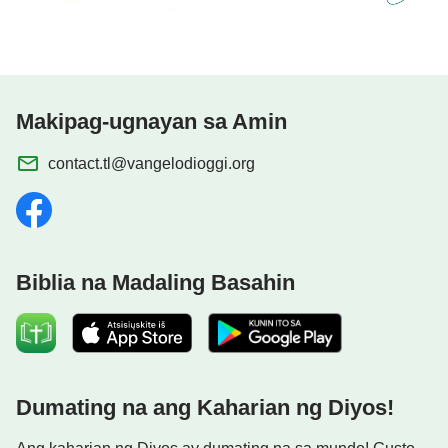
at na ang Makapangyarihang Diyos ay ang nagbalik
na Panginoong
Jesus
! Hindi nila mapigilan ang mga
sarili nila sa kagalakan, at sa wakas ay umaalpas
sa pagkaalipin at mga pagpipigil ng mala-satanas
Makipag-ugnayan sa Amin
na rehimen ng CCP at ng mga huwad na pastol at
anticristo sa daigdig ng relihiyon. Sila ay nagbabalik
contact.tl@vangelodioggi.org
sa harap ng trono ng Diyos.
Biblia na Madaling Basahin
Dumating na ang Kaharian ng Diyos!