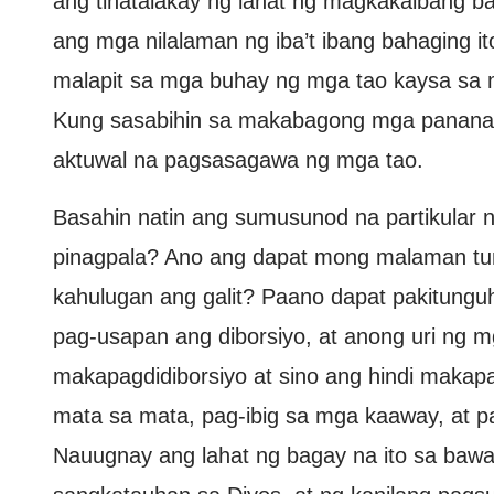
ang tinatalakay ng lahat ng magkakaibang b
ang mga nilalaman ng iba’t ibang bahaging i
malapit sa mga buhay ng mga tao kaysa sa 
Kung sasabihin sa makabagong mga pananal
aktuwal na pagsasagawa ng mga tao.
Basahin natin ang sumusunod na partikular
pinagpala? Ano ang dapat mong malaman tu
kahulugan ang galit? Paano dapat pakitun
pag-usapan ang diborsiyo, at anong uri ng 
makapagdidiborsiyo at sino ang hindi maka
mata sa mata, pag-ibig sa mga kaaway, at 
Nauugnay ang lahat ng bagay na ito sa baw