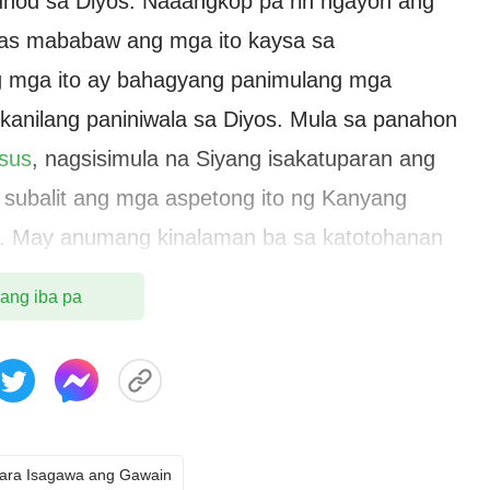
unod sa Diyos. Naaangkop pa rin ngayon ang
as mababaw ang mga ito kaysa sa
g mga ito ay bahagyang panimulang mga
anilang paniniwala sa Diyos. Mula sa panahon
sus
, nagsisimula na Siyang isakatuparan ang
 subalit ang mga aspetong ito ng Kanyang
n. May anumang kinalaman ba sa katotohanan
alita tungkol sa mga paksang ito? Siyempre
 ang iba pa
tunin at mga prinsipyo, gayundin ang mga
auugnay sa disposisyon ng Diyos at sa kung
mpre pa, sa katotohanan. Anuman ang
raan ng pagpapahayag o wika ang ginagamit
g ay lahat may saligan, pinagmulan, at
ara Isagawa ang Gawain