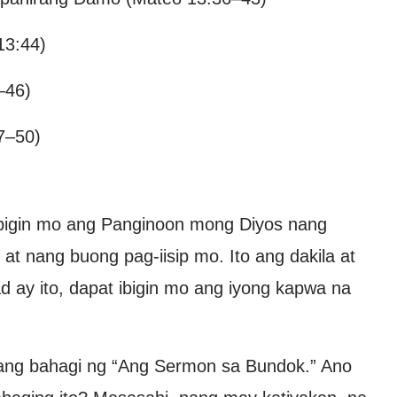
13:44)
–46)
7–50)
ibigin mo ang Panginoon mong Diyos nang
t nang buong pag-iisip mo. Ito ang dakila at
 ay ito, dapat ibigin mo ang iyong kapwa na
ibang bahagi ng “Ang Sermon sa Bundok.” Ano