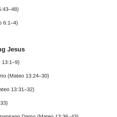
5:43–48)
o 6:1–4)
ng Jesus
 13:1–9)
mo (Mateo 13:24–30)
ateo 13:31–32)
:33)
apanirang Damo (Mateo 13:36–43)