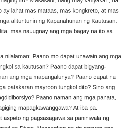
ahaging ito? Masasabi, nang may katiyakan, na
to ay lahat mas mataas, mas kongkreto, at mas
mga alituntunin ng Kapanahunan ng Kautusan.
ita, mas nauugnay ang mga bagay na ito sa
 na nilalaman: Paano mo dapat unawain ang mga
ngkol sa kautusan? Paano dapat bigyang-
guhan ang mga mapangalunya? Paano dapat na
mga patakaran mayroon tungkol dito? Sino ang
pagdidiborsiyo? Paano naman ang mga panata,
pagiging mapagkawanggawa? At iba pa.
at aspeto ng pagsasagawa sa paniniwala ng