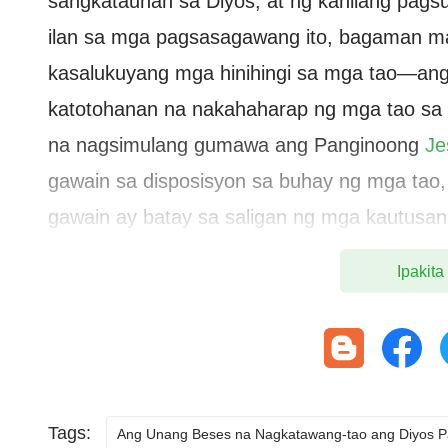
sangkatauhan sa Diyos, at ng kanilang pags
ilan sa mga pagsasagawang ito, bagaman m
kasalukuyang mga hinihingi sa mga tao—an
katotohanan na nakahaharap ng mga tao sa k
na nagsimulang gumawa ang Panginoong
Je
gawain sa disposisyon sa buhay ng mga tao,
gawain ay batay sa saligan ng mga kautusa
ang mga patakaran at mga paraan ng pagsas
Ipakita
mayroon! Ang lahat ng nakaraang mga alitun
sermong ito sa Kapanahunan ng Biyaya, ay n
ano ang mayroon at kung ano Siya, at siye
ipinahahayag ng Diyos, at anumang pamama
Niya, ang mga bagay na Kanyang ipinahahaya
Tags:
Ang Unang Beses na Nagkatawang-tao ang Diyos P