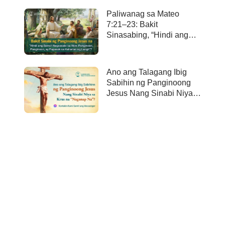
Paliwanag sa Mateo
7:21–23: Bakit
Sinasabing, “Hindi ang
bawa’t nagsasabi sa Akin,
Panginoon, Panginoon,
ay papasok sa kaharian
Ano ang Talagang Ibig
ng langit”?
Sabihin ng Panginoong
Jesus Nang Sinabi Niya
sa Krus na “Naganap
Na”?