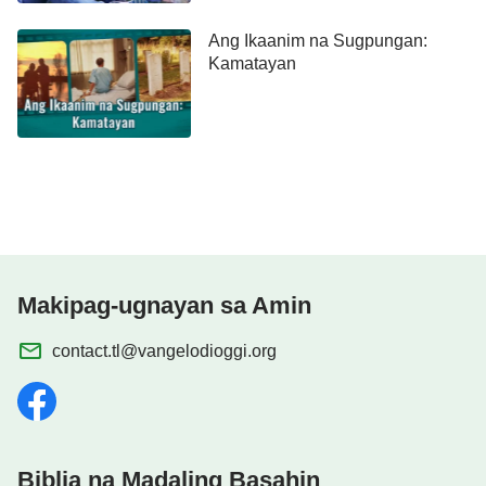
Ang Ikaanim na Sugpungan:
Kamatayan
Makipag-ugnayan sa Amin
contact.tl@vangelodioggi.org
Biblia na Madaling Basahin