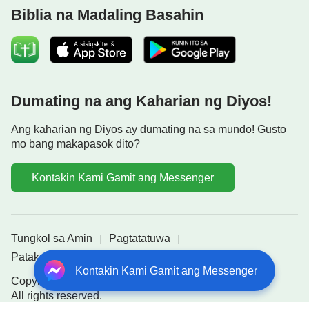
Biblia na Madaling Basahin
Dumating na ang Kaharian ng Diyos!
Ang kaharian ng Diyos ay dumating na sa mundo! Gusto
mo bang makapasok dito?
Kontakin Kami Gamit ang Messenger
Tungkol sa Amin
Pagtatatuwa
|
|
Patakaran sa Privacy
Credits
|
Kontakin Kami Gamit ang Messenger
Copyright © 2026
Sundan ang mga Yapak ni Jesus
-
All rights reserved.