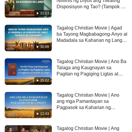
Nililinis ng Diyos ang Tiwaling
Disposisyon ng Tao? (Tampok na
Extract)
32:03
Tagalog Christian Movie | Agad
ba Tayong Magbabagong-Anyo at
Madadala sa Kaharian ng Langit
Pagbalik ng Panginoon?
30:08
(Tampok na Extract)
Tagalog Christian Movie | Ano Ba
Talaga ang Kaugnayan sa
Pagitan ng Pagiging Ligtas at
Pagpasok sa Kaharian ng
35:02
Langit? (Tampok na Extract)
Tagalog Christian Movie | Ano
ang mga Pamantayan sa
Pagpasok sa Kaharian ng
Langit? (Tampok na Extract)
12:43
Tagalog Christian Movie | Ang