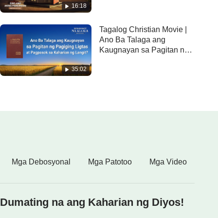
16:18
na Extract)
Tagalog Christian Movie |
Ano Ba Talaga ang
Kaugnayan sa Pagitan ng
Pagiging Ligtas at
35:02
Pagpasok sa Kaharian ng
Langit? (Tampok na
Extract)
Mga Debosyonal
Mga Patotoo
Mga Video
Dumating na ang Kaharian ng Diyos!