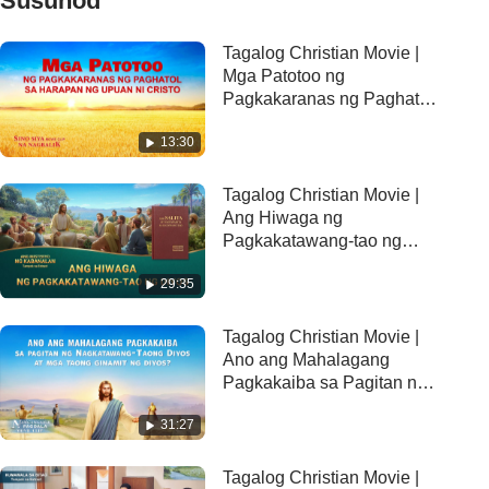
Susunod
Tagalog Christian Movie |
Mga Patotoo ng
Pagkakaranas ng Paghatol
sa Harapan ng Upuan ni
13:30
Cristo (Tampok na Extract)
Tagalog Christian Movie |
Ang Hiwaga ng
Pagkakatawang-tao ng
Diyos (Tampok na Extract)
29:35
Tagalog Christian Movie |
Ano ang Mahalagang
Pagkakaiba sa Pagitan ng
nagkatawang-taong Diyos
31:27
at mga Taong Ginamit ng
Diyos? (Tampok na Extract)
Tagalog Christian Movie |