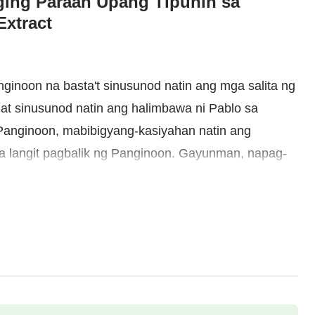
nging Paraan Upang Tipunin sa
Extract
inoon na basta't sinusunod natin ang mga salita ng
at sinusunod natin ang halimbawa ni Pablo sa
 Panginoon, mabibigyang-kasiyahan natin ang
a langit pagbalik ng Panginoon. Gayunman, napag-
 paghahanap na ito ang papuri at pagtanggap ng
ano natin dapat pagsikapang matamo ang papuri ng