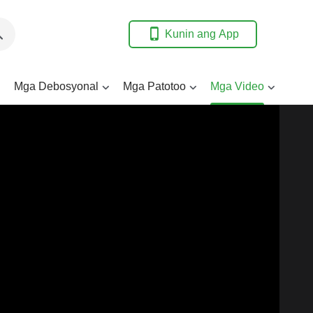
Kunin ang App
Mga Debosyonal
Mga Patotoo
Mga Video