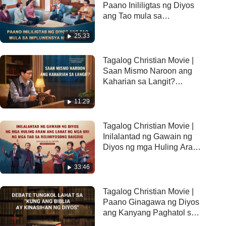
Paano Inililigtas ng Diyos
ang Tao mula sa
Impluwensya ni Satanas
25:33
(Tampok na Extract)
Tagalog Christian Movie |
Saan Mismo Naroon ang
Kaharian sa Langit?
(Tampok na Extract)
11:29
Tagalog Christian Movie |
Inilalantad ng Gawain ng
Diyos ng mga Huling Araw
ang Lahat ng mga Uri ng
33:46
mga Tao sa Relihiyosong
Daigdig (Tampok na
Extract)
Tagalog Christian Movie |
Paano Ginagawa ng Diyos
ang Kanyang Paghatol sa
mga Huling Araw (Tampok