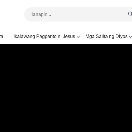
ta
Ikalawang Pagparito ni Jesus
Mga Salita ng Diyos