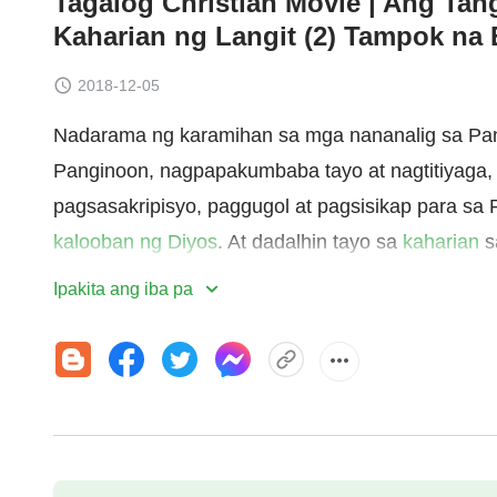
Tagalog Christian Movie | Ang Ta
Kaharian ng Langit (2) Tampok na 
2018-12-05
Nadarama ng karamihan sa mga nananalig sa Pang
Panginoon, nagpapakumbaba tayo at nagtitiyaga, 
pagsasakripisyo, paggugol at pagsisikap para sa
kalooban ng Diyos
. At dadalhin tayo sa
kaharian
s
isip-isip na ba natin kung talagang makakamit ng
Ipakita ang iba pa
Panginoon sa kaharian sa langit? Kung hindi, pa
Panginoon at madala sa kaharian sa langit?