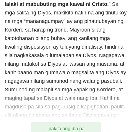
lalaki at mabubuting mga kawal ni Cristo.
” Sa
mga salita ng Diyos, makikita natin na ang tinutukoy
na mga “mananagumpay” ay ang pinatnubayan ng
Kordero sa harap ng trono. Mayroon silang
katotohanan bilang buhay, ang kanilang mga
tiwaling disposisyon ay tuluyang dinalisay, hindi na
sila nagkakasala o lumalaban sa Diyos. Nagagawa
nilang matakot sa Diyos at iwasan ang masama, at
kahit paano man gumawa o magsalita ang Diyos ay
nagagawa nilang sumunod nang walang pasubali.
Sumunod ng malapit sa mga yapak ng Kordero, at
maging tapat sa Diyos at wala nang iba. Kahit na
magdusa pa sila sa pag-uusig o kapighatian, paulit-
ulit nilang binabasa ang salita ng Diyos gaya ng
karaniwan at ginagawa ang mga tungkulin ng isang
Ipakita ang iba pa