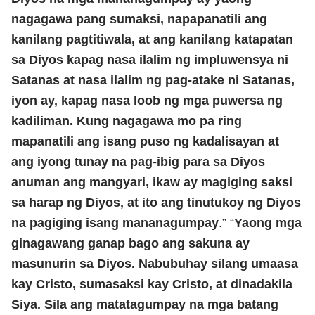
nagagawa pang sumaksi, napapanatili ang
kanilang pagtitiwala, at ang kanilang katapatan
sa Diyos kapag nasa ilalim ng impluwensya ni
Satanas at nasa ilalim ng pag-atake ni Satanas,
iyon ay, kapag nasa loob ng mga puwersa ng
kadiliman. Kung nagagawa mo pa ring
mapanatili ang isang puso ng kadalisayan at
ang iyong tunay na pag-ibig para sa Diyos
anuman ang mangyari, ikaw ay magiging saksi
sa harap ng Diyos, at ito ang tinutukoy ng Diyos
na pagiging isang mananagumpay
.” “
Yaong mga
ginagawang ganap bago ang sakuna ay
masunurin sa Diyos. Nabubuhay silang umaasa
kay Cristo, sumasaksi kay Cristo, at dinadakila
Siya. Sila ang matatagumpay na mga batang