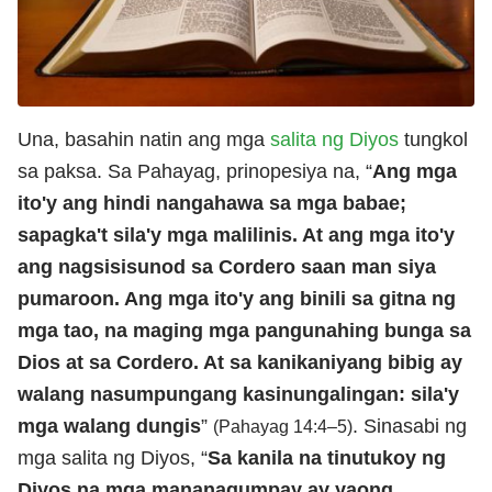
Una, basahin natin ang mga
salita ng Diyos
tungkol
sa paksa. Sa Pahayag, prinopesiya na, “
Ang mga
ito'y ang hindi nangahawa sa mga babae;
sapagka't sila'y mga malilinis. At ang mga ito'y
ang nagsisisunod sa Cordero saan man siya
pumaroon. Ang mga ito'y ang binili sa gitna ng
mga tao, na maging mga pangunahing bunga sa
Dios at sa Cordero. At sa kanikaniyang bibig ay
walang nasumpungang kasinungalingan: sila'y
mga walang dungis
”
. Sinasabi ng
(Pahayag 14:4–5)
mga salita ng Diyos, “
Sa kanila na tinutukoy ng
Diyos na mga mananagumpay ay yaong