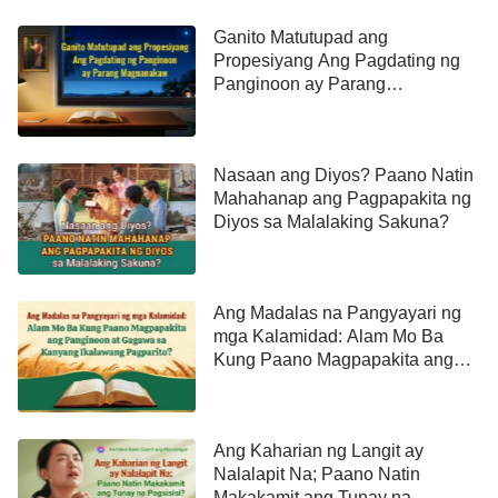
Ganito Matutupad ang
Propesiyang Ang Pagdating ng
Panginoon ay Parang
Magnanakaw
Nasaan ang Diyos? Paano Natin
Mahahanap ang Pagpapakita ng
Diyos sa Malalaking Sakuna?
Ang Madalas na Pangyayari ng
mga Kalamidad: Alam Mo Ba
Kung Paano Magpapakita ang
Panginoon at Gagawa sa
Kanyang Ikalawang Pagparito?
Ang Kaharian ng Langit ay
Nalalapit Na; Paano Natin
Makakamit ang Tunay na