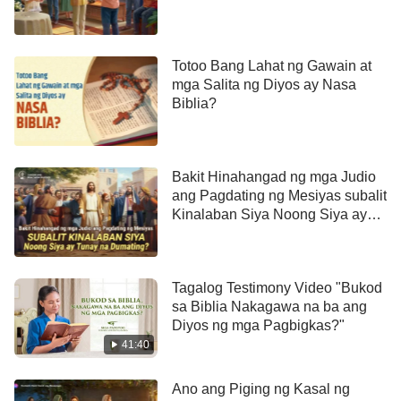
Totoo Bang Lahat ng Gawain at
mga Salita ng Diyos ay Nasa
Biblia?
Bakit Hinahangad ng mga Judio
ang Pagdating ng Mesiyas subalit
Kinalaban Siya Noong Siya ay
Tunay na Dumating?
Tagalog Testimony Video "Bukod
sa Biblia Nakagawa na ba ang
Diyos ng mga Pagbigkas?"
41:40
Ano ang Piging ng Kasal ng