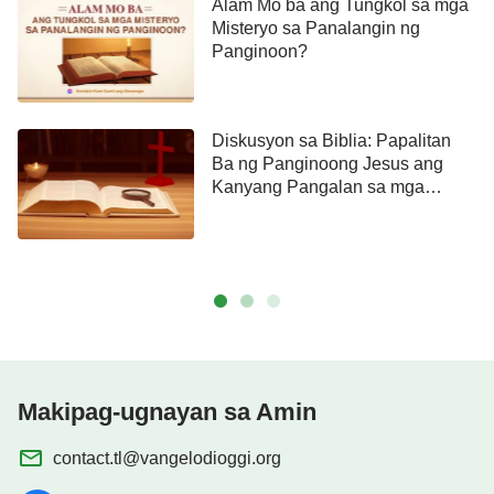
Alam Mo ba ang Tungkol sa mga
Misteryo sa Panalangin ng
Panginoon?
Diskusyon sa Biblia: Papalitan
Ba ng Panginoong Jesus ang
Kanyang Pangalan sa mga
Huling Araw?
Makipag-ugnayan sa Amin
contact.tl@vangelodioggi.org