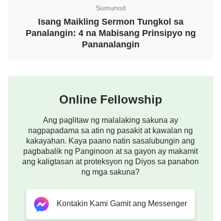
Sumunod
hangarin na maantig ng Banal na Espiritu. Saka
Isang Maikling Sermon Tungkol sa
lamang sila magiging mga tao na tunay na
Panalangin: 4 na Mabisang Prinsipyo ng
naghahanap sa Diyos.
Pananalangin
Hinango mula sa “Tungkol sa Pagsasagawa ng
Panalangin” sa Ang Salita ay Nagpapakita sa Katawang-
tao
Online Fellowship
Ang panalangin ay hindi lamang basta makatapos
ka, o masunod ang pamamaraan, o mabigkas ang
Ang paglitaw ng malalaking sakuna ay
mga salita ng Diyos. Ibig sabihin, ang pagdarasal ay
nagpapadama sa atin ng pasakit at kawalan ng
kakayahan. Kaya paano natin sasalubungin ang
hindi pag-uulit ng ilang salita at paggaya sa iba. Sa
pagbabalik ng Panginoon at sa gayon ay makamit
panalangin, kailangang marating ng isang tao ang
ang kaligtasan at proteksyon ng Diyos sa panahon
ng mga sakuna?
kalagayan kung saan maibibigay niya ang kanyang
puso sa Diyos, na binubuksan ang puso niya para
maantig ito ng Diyos. Para maging mabisa ang
Kontakin Kami Gamit ang Messenger
panalangin, dapat itong ibatay sa pagbabasa ng