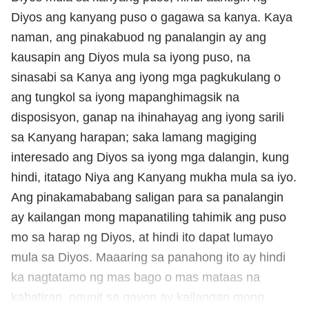
Diyos ang kanyang puso o gagawa sa kanya. Kaya
naman, ang pinakabuod ng panalangin ay ang
kausapin ang Diyos mula sa iyong puso, na
sinasabi sa Kanya ang iyong mga pagkukulang o
ang tungkol sa iyong mapanghimagsik na
disposisyon, ganap na ihinahayag ang iyong sarili
sa Kanyang harapan; saka lamang magiging
interesado ang Diyos sa iyong mga dalangin, kung
hindi, itatago Niya ang Kanyang mukha mula sa iyo.
Ang pinakamababang saligan para sa panalangin
ay kailangan mong mapanatiling tahimik ang puso
mo sa harap ng Diyos, at hindi ito dapat lumayo
mula sa Diyos. Maaaring sa panahong ito ay hindi
ka nagtatamo ng mas bago o mas mataas na
kabatiran, ngunit sa gayon ay kailangan mong