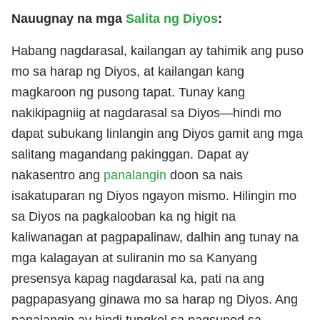
Nauugnay na mga
Salita ng Diyos
:
Habang nagdarasal, kailangan ay tahimik ang puso
mo sa harap ng Diyos, at kailangan kang
magkaroon ng pusong tapat. Tunay kang
nakikipagniig at nagdarasal sa Diyos—hindi mo
dapat subukang linlangin ang Diyos gamit ang mga
salitang magandang pakinggan. Dapat ay
nakasentro ang
panalangin
doon sa nais
isakatuparan ng Diyos ngayon mismo. Hilingin mo
sa Diyos na pagkalooban ka ng higit na
kaliwanagan at pagpapalinaw, dalhin ang tunay na
mga kalagayan at suliranin mo sa Kanyang
presensya kapag nagdarasal ka, pati na ang
pagpapasyang ginawa mo sa harap ng Diyos. Ang
panalangin ay hindi tungkol sa pagsunod sa