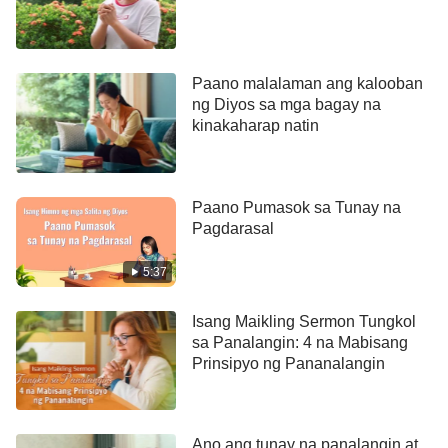
Paano malalaman ang kalooban
ng Diyos sa mga bagay na
kinakaharap natin
Paano Pumasok sa Tunay na
Pagdarasal
5:37
Isang Maikling Sermon Tungkol
sa Panalangin: 4 na Mabisang
Prinsipyo ng Pananalangin
Ano ang tunay na panalangin at