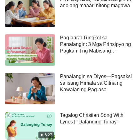
ano ang maaari nitong magawa
Pag-aaral Tungkol sa
Panalangin: 3 Mga Prinsipyo ng
Pagkamit ng Mabisang
Panalangin
Panalangin sa Diyos—Pagsaksi
sa isang Himala sa Gitna ng
Kawalan ng Pag-asa
Tagalog Christian Song With
Lyrics | "Dalanging Tunay"
6:27