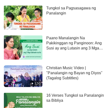
Tungkol sa Pagsasagawa ng
Panalangin
Paano Manalangin Na
Pakikinggan ng Panginoon: Ang
Susi ay ang Lutasin ang 3 Mga
Suliranin na Ito
Christian Music Video |
"Panalangin ng Bayan ng Diyos"
(Tagalog Subtitles)
3:50
16 Verses Tungkol sa Panalangin
sa Bibliya