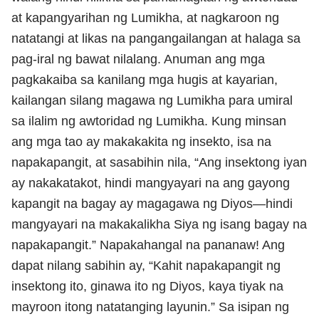
at kapangyarihan ng Lumikha, at nagkaroon ng
natatangi at likas na pangangailangan at halaga sa
pag-iral ng bawat nilalang. Anuman ang mga
pagkakaiba sa kanilang mga hugis at kayarian,
kailangan silang magawa ng Lumikha para umiral
sa ilalim ng awtoridad ng Lumikha. Kung minsan
ang mga tao ay makakakita ng insekto, isa na
napakapangit, at sasabihin nila, “Ang insektong iyan
ay nakakatakot, hindi mangyayari na ang gayong
kapangit na bagay ay magagawa ng Diyos—hindi
mangyayari na makakalikha Siya ng isang bagay na
napakapangit.” Napakahangal na pananaw! Ang
dapat nilang sabihin ay, “Kahit napakapangit ng
insektong ito, ginawa ito ng Diyos, kaya tiyak na
mayroon itong natatanging layunin.” Sa isipan ng