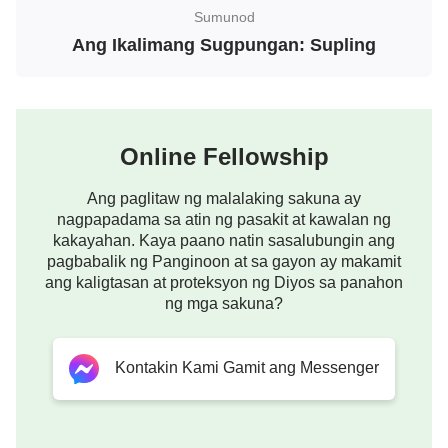
Mabuti ito sa mata ng Diyos, kaya anong dahilan
Sumunod
ang mayroon ang tao para maghanap ng kamalian?
Ang Ikalimang Sugpungan: Supling
Kaya, ang lahat ng bagay sa ilalim ng awtoridad ng
Lumikha ay tutugtog ng isang bagong simponya
para sa kataas-taasang kapangyarihan ng Lumikha,
Online Fellowship
magsisimula ng isang maningning na pambungad
Ang paglitaw ng malalaking sakuna ay
para sa Kanyang gawain sa panibagong araw, at sa
nagpapadama sa atin ng pasakit at kawalan ng
sandaling ito, ang Lumikha ay bubuklat din ng
kakayahan. Kaya paano natin sasalubungin ang
bagong pahina sa gawain ng Kanyang
pagbabalik ng Panginoon at sa gayon ay makamit
ang kaligtasan at proteksyon ng Diyos sa panahon
pamamahala! Ayon sa batas na itinakda ng
ng mga sakuna?
Lumikha sa mga sariwang usbong sa tagsibol, sa
pagpapahinog sa tag-init, sa pag-aani sa taglagas,
Kontakin Kami Gamit ang Messenger
at pag-iimbak sa taglamig, ang lahat ng bagay ay
aayon sa plano ng pamamahala ng Lumikha, at
kanilang sasalubungin ang kanilang sariling bagong