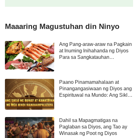
araw, bagong simula, at bagong takbuhin ng buhay.
Sila ay patuloy na mabubuhay at magpaparami
nang sunud-sunod at walang katapusan para
Maaaring Magustuhan din Ninyo
salubungin ang bawat araw sa ilalim ng kataas-
taasang kapangyarihan ng awtoridad ng Lumikha …
Ang Pang-araw-araw na Pagkain
—Ang Salita, Vol. II. Ukol sa Pagkakilala sa Diyos. Ang
at Inuming Inihahanda ng Diyos
Para sa Sangkatauhan
Diyos Mismo, ang Natatangi I
(Ikalawang Bahagi)
Paano Pinamamahalaan at
Pinangangasiwaan ng Diyos ang
Espirituwal na Mundo: Ang Siklo
ng Buhay at Kamatayan ng mga
Hindi Mananampalataya
Dahil sa Mapagmatigas na
Paglaban sa Diyos, ang Tao ay
Winasak ng Poot ng Diyos