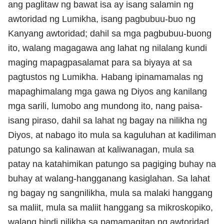
ang paglitaw ng bawat isa ay isang salamin ng
awtoridad ng Lumikha, isang pagbubuu-buo ng
Kanyang awtoridad; dahil sa mga pagbubuu-buong
ito, walang magagawa ang lahat ng nilalang kundi
maging mapagpasalamat para sa biyaya at sa
pagtustos ng Lumikha. Habang ipinamamalas ng
mapaghimalang mga gawa ng Diyos ang kanilang
mga sarili, lumobo ang mundong ito, nang paisa-
isang piraso, dahil sa lahat ng bagay na nilikha ng
Diyos, at nabago ito mula sa kaguluhan at kadiliman
patungo sa kalinawan at kaliwanagan, mula sa
patay na katahimikan patungo sa pagiging buhay na
buhay at walang-hangganang kasiglahan. Sa lahat
ng bagay ng sangnilikha, mula sa malaki hanggang
sa maliit, mula sa maliit hanggang sa mikroskopiko,
walang hindi nilikha sa pamamagitan ng awtoridad