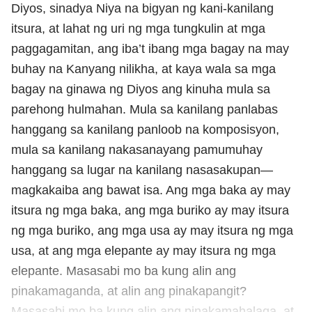
Diyos, sinadya Niya na bigyan ng kani-kanilang
itsura, at lahat ng uri ng mga tungkulin at mga
paggagamitan, ang iba’t ibang mga bagay na may
buhay na Kanyang nilikha, at kaya wala sa mga
bagay na ginawa ng Diyos ang kinuha mula sa
parehong hulmahan. Mula sa kanilang panlabas
hanggang sa kanilang panloob na komposisyon,
mula sa kanilang nakasanayang pamumuhay
hanggang sa lugar na kanilang nasasakupan—
magkakaiba ang bawat isa. Ang mga baka ay may
itsura ng mga baka, ang mga buriko ay may itsura
ng mga buriko, ang mga usa ay may itsura ng mga
usa, at ang mga elepante ay may itsura ng mga
elepante. Masasabi mo ba kung alin ang
pinakamaganda, at alin ang pinakapangit?
Masasabi mo ba kung alin ang pinakamahalaga, at