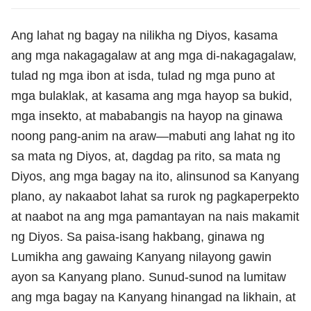
Ang lahat ng bagay na nilikha ng Diyos, kasama
ang mga nakagagalaw at ang mga di-nakagagalaw,
tulad ng mga ibon at isda, tulad ng mga puno at
mga bulaklak, at kasama ang mga hayop sa bukid,
mga insekto, at mababangis na hayop na ginawa
noong pang-anim na araw—mabuti ang lahat ng ito
sa mata ng Diyos, at, dagdag pa rito, sa mata ng
Diyos, ang mga bagay na ito, alinsunod sa Kanyang
plano, ay nakaabot lahat sa rurok ng pagkaperpekto
at naabot na ang mga pamantayan na nais makamit
ng Diyos. Sa paisa-isang hakbang, ginawa ng
Lumikha ang gawaing Kanyang nilayong gawin
ayon sa Kanyang plano. Sunud-sunod na lumitaw
ang mga bagay na Kanyang hinangad na likhain, at