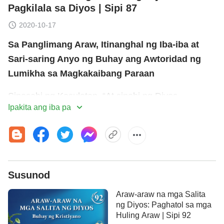
Pagkilala sa Diyos | Sipi 87
2020-10-17
Sa Panglimang Araw, Itinanghal ng Iba-iba at
Sari-saring Anyo ng Buhay ang Awtoridad ng
Lumikha sa Magkakaibang Paraan
Sinasabi ng Kasulatan, “At sinabi ng Diyos,
Ipakita ang iba pa
‘Bukalan nang sagana ang tubig ng mga
gumagalaw na nilikha na may buhay, at magsilipad
ang mga ibon sa itaas ng lupa sa bukas na
kalawakan ng himpapawid.’ At nilikha ng Diyos ang
malalaking hayop sa dagat, at ang bawat may
Susunod
buhay na nilikha na gumagalaw, na ibinukal na
Araw-araw na mga Salita
sagana ng tubig, ayon sa kani-kanyang uri at ang
ng Diyos: Paghatol sa mga
lahat na may pakpak na ibon, ayon sa kani-kanyang
Huling Araw | Sipi 92