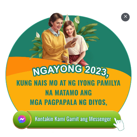
katubigan na naging tahimik nang napakatagal, at
naghatid ng isang bagong panahon…. Simula sa
puntong iyon, humimlay sila sa piling ng bawat isa,
at sinamahan ang bawat isa, at hindi lumayo sa isa’t
isa. Umiral ang katubigan para sa mga nilalang na
nasa loob nito, pinalulusog ang bawat buhay na
nanirahan sa loob ng yakap nito, at ang bawat
buhay ay umiral alang-alang sa katubigan dahil sa
pagpapakain nito. Bawat isa ay nagsalalay ng
buhay sa isa’t isa, at kasabay niyon, ang bawat isa,
sa parehong paraan, ay naging patotoo sa pagiging
mahimala at dakila ng paglikha ng Lumikha, at sa
di-mapapantayang kapangyarihan ng awtoridad ng
Lumikha …
Nang hindi na tahimik ang karagatan ay nagsimula