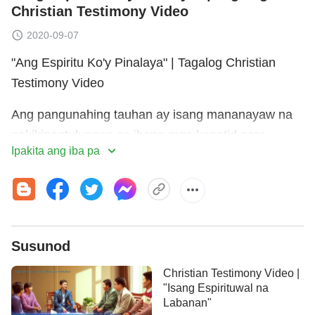
Christian Testimony Video
2020-09-07
"Ang Espiritu Ko'y Pinalaya" | Tagalog Christian
Testimony Video
Ang pangunahing tauhan ay isang mananayaw na
nakikipagtulungan sa ibang mga kapatid para
Ipakita ang iba pa
magturo ng mga programa ng sayaw bilang
pagpapatotoo sa Diyos. Hindi nagtagal, sumali si
Sister Ye sa dance team. Nang makita ang husay ni
Sister Ye sa koreograpiya at ang paghanga sa
kanya ng mga kapatid, napuno ang pangunahing
Susunod
tauhan ng inggit at nawalan siya ng motibasyon sa
Christian Testimony Video |
kanyang tungkulin. Sa halip, palagi siyang malalim
"Isang Espirituwal na
na nag-iisip ng mga paraan para maungusan ang
Labanan"