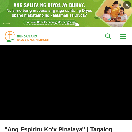
"Ang Espiritu Ko'y Pinalaya" | Tagalog