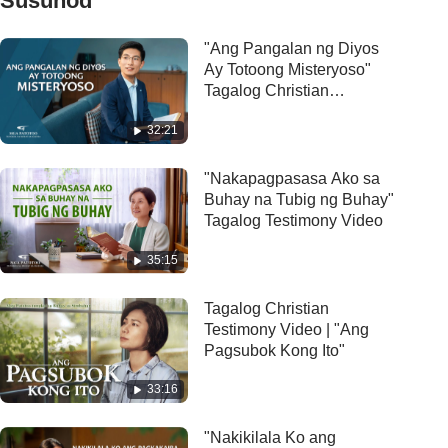
Susunod
"Ang Pangalan ng Diyos
Ay Totoong Misteryoso"
Tagalog Christian
Testimony Video
32:21
"Nakapagpasasa Ako sa
Buhay na Tubig ng Buhay"
Tagalog Testimony Video
35:15
Tagalog Christian
Testimony Video | "Ang
Pagsubok Kong Ito"
33:16
"Nakikilala Ko ang