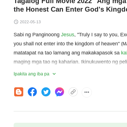
Tagalog Full Movie 2022 "Ang mga 
the Honest Can Enter God's King
2022-05-13
Sabi ng Panginoong
Jesus
, "Truly I say to you, E
you shall not enter into the kingdom of heaven"
(M
matatapat na tao lamang ang makakapasok sa
ka
maging mga tao ng kaharian. Ikinukuwento ng peli
Nuo sa gawain ng Diyos at ang patuloy na pagh
Ipakita ang iba pa
Doktor dati si Cheng Nuo. Kahit matapos maniwa
salungat sa sarili niyang interes at maharap sa k
napigilang magsinungaling at manlinlang. Sa har
ng mga di-pagkakaunawaan at sama ng loob tungko
paghahanap sa katotohanan, naunawaan niya ang 