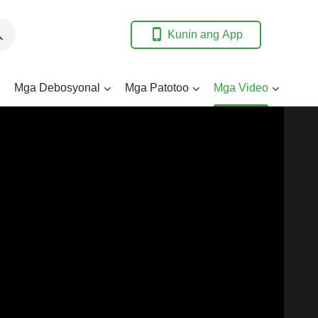
Kunin ang App
Mga Debosyonal
Mga Patotoo
Mga Video