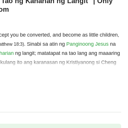
Tao ng Kaharian ng Langit" | Only
dom
xcept you be converted, and become as little children,
. Sinabi sa atin ng
Panginoong Jesus
na
atthew 18:3)
harian
ng langit; matatapat na tao lang ang maaaring
kulang ito ang karanasan ng Kristiyanong si Cheng
ahangad niyang maging
matapat
na tao sa buhay.
la sa Diyos, nang makaranas siya ng mga bagay na
anyang pang-araw-araw na buhay, hindi pa rin niya
ap ng mga pagsubok at paghihirap nagkaroon pa siya
l sa Diyos, ngunit sa pamamagitan ng paulit-ulit na
ugat ng kanyang kasinungalingan at makasarili at