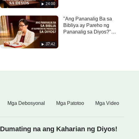
24:00
"Ang Pananalig Ba sa
Bibliya ay Pareho ng
Pananalig sa Diyos?"
Tagalog Testimony Video
37:42
Mga Debosyonal
Mga Patotoo
Mga Video
Dumating na ang Kaharian ng Diyos!