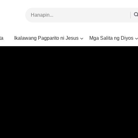
ta
Ikalawang Pagparito ni Jesus
Mga Salita ng Diyos