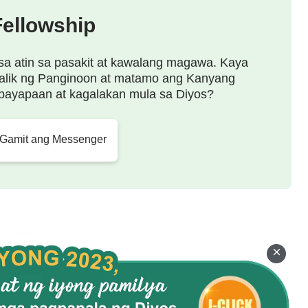
a paghahanap sa katotohanan upang malutas ang
Fellowship
ngan sa kanyang puso. Kalaunan nang arestuhin siya
ginagampanan ang kanyang tungkulin at
sa atin sa pasakit at kawalang magawa. Kaya
ang mamamatay bago magsinungaling at ayaw niyang
alik ng Panginoon at matamo ang Kanyang
payapaan at kagalakan mula sa Diyos?
na patotoo para sa Diyos. Nagawa ni Cheng Nuo na
ahalin at sundin ang Diyos. Kaya ano ba talaga ang
 Gamit ang Messenger