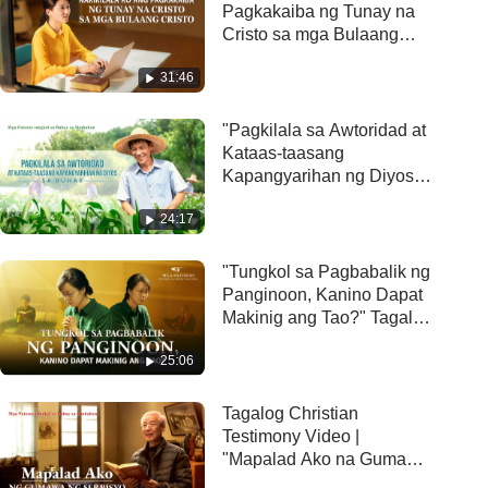
Pagkakaiba ng Tunay na
Cristo sa mga Bulaang
Cristo" Christian Testimony
31:46
Video
"Pagkilala sa Awtoridad at
Kataas-taasang
Kapangyarihan ng Diyos
sa Buhay" | Tagalog
24:17
Christian Testimony Video
"Tungkol sa Pagbabalik ng
Panginoon, Kanino Dapat
Makinig ang Tao?" Tagalog
Testimony Video
25:06
Tagalog Christian
Testimony Video |
"Mapalad Ako na Gumawa
ng Serbisyo sa Diyos"