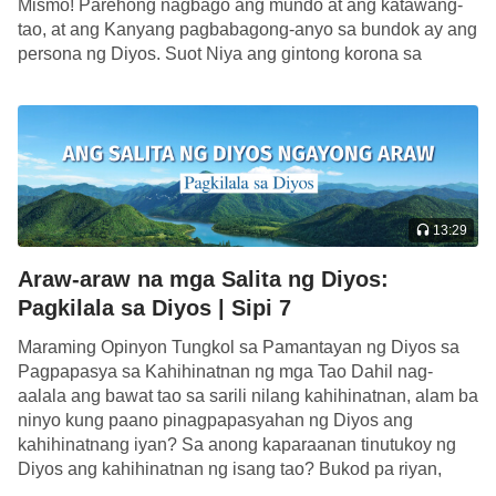
Mismo! Parehong nagbago ang mundo at ang katawang-
mawala sa mga tao sa kanilang mga buhay, at
tao, at ang Kanyang pagbabagong-anyo sa bundok ay ang
isang bagay na hindi sila mabubuhay nang wala;
persona ng Diyos. Suot Niya ang gintong korona sa
maaari ring sabihin na ito ang pinakadakilang
Kanyang ulo, ang Kanyang kasuotan ay puting-puti, may
bigkis […]
bagay. Bagaman hindi mo nakikita o nahahawakan
ito, hindi maaaring balewalain ang kahalagahan nito
sa iyo; ito ang tanging bagay na makapagbibigay ng
kapahingahan sa iyong puso.
13:29
—Ang Salita, Vol. II. Ukol sa Pagkakilala sa Diyos. Ang
Gawain ng Diyos, ang Disposisyon ng Diyos, at ang Diyos
Araw-araw na mga Salita ng Diyos:
Mismo III
Pagkilala sa Diyos | Sipi 7
Maraming Opinyon Tungkol sa Pamantayan ng Diyos sa
Pagpapasya sa Kahihinatnan ng mga Tao Dahil nag-
aalala ang bawat tao sa sarili nilang kahihinatnan, alam ba
ninyo kung paano pinagpapasyahan ng Diyos ang
kahihinatnang iyan? Sa anong kaparaanan tinutukoy ng
Diyos ang kahihinatnan ng isang tao? Bukod pa riyan,
anong uri ng pamantayan ang ginagamit Niya […]