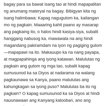
bagay para sa bawat isang tao at hindi mapapalitan
ng anumang materyal na bagay. Bibigyan kita ng
isang halimbawa: Kapag nagugutom ka, kailangan
mo ng pagkain. Maaaring kahit paano ay masarap
ang pagkaing ito, o halos hindi kasiya-siya, subalit
hanggang nabusog ka, mawawala na ang hindi
magandang pakiramdam na iyon ng pagiging gutom
—mapapawi na ito. Makauupo ka na nang payapa,
at magpapahinga ang iyong katawan. Malulutas ng
pagkain ang gutom ng mga tao, subalit kapag
sumusunod ka sa Diyos at nadarama na walang
pagkaunawa sa Kanya, paano malulutas ang
kahungkagan sa iyong puso? Malulutas ba ito ng
pagkain? O kapag sumusunod ka sa Diyos at hindi
nauunawaan ang Kanyang kalooban, ano ang