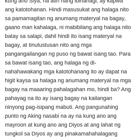
kung ano Siya, na atin nang ibinahagi, ay kapwa
ang katotohanan. Hindi masusukat ang halaga nito
sa pamamagitan ng anumang materyal na bagay,
gaano man kahalaga, ni mabibilang ang halaga nito
batay sa salapi, dahil hindi ito isang materyal na
bagay, at tinutustusan nito ang mga
pangangailangan ng puso ng bawat isang tao. Para
sa bawat isang tao, ang halaga ng di-
nahahawakang mga katotohanang ito ay dapat na
higit kaysa sa halaga ng anumang materyal na mga
bagay na maaaring pahalagahan mo, hindi ba? Ang
pahayag na ito ay isang bagay na kailangan
ninyong pag-isipang mabuti. Ang pangunahing
punto ng Aking nasabi na ay na kung ano ang
mayroon at kung ano ang Diyos at ang lahat ng
tungkol sa Diyos ay ang pinakamahahalagang