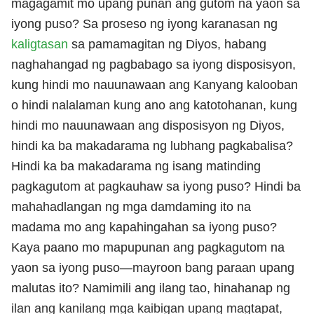
magagamit mo upang punan ang gutom na yaon sa
iyong puso? Sa proseso ng iyong karanasan ng
kaligtasan
sa pamamagitan ng Diyos, habang
naghahangad ng pagbabago sa iyong disposisyon,
kung hindi mo nauunawaan ang Kanyang kalooban
o hindi nalalaman kung ano ang katotohanan, kung
hindi mo nauunawaan ang disposisyon ng Diyos,
hindi ka ba makadarama ng lubhang pagkabalisa?
Hindi ka ba makadarama ng isang matinding
pagkagutom at pagkauhaw sa iyong puso? Hindi ba
mahahadlangan ng mga damdaming ito na
madama mo ang kapahingahan sa iyong puso?
Kaya paano mo mapupunan ang pagkagutom na
yaon sa iyong puso—mayroon bang paraan upang
malutas ito? Namimili ang ilang tao, hinahanap ng
ilan ang kanilang mga kaibigan upang magtapat,