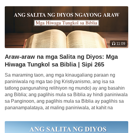
11:09
Araw-araw na mga Salita ng Diyos: Mga
Hiwaga Tungkol sa Biblia | Sipi 265
Sa maraming taon, ang mga kinaugaliang paraan ng
paniniwala ng mga tao (ng Kristiyanismo, ang isa sa
tatlong pangunahing relihiyon ng mundo) ay ang basahin
ang Biblia; ang paglihis mula sa Biblia ay hindi paniniwala
sa Panginoon, ang paglihis mula sa Biblia ay paglihis sa
pananampalataya, at maling paniniwala, at kahit na
basahin pa ng […]