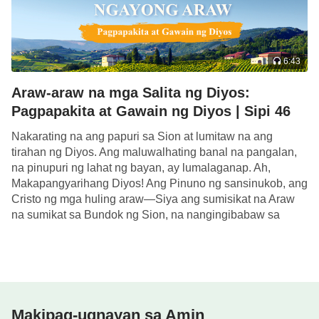
6:43
Araw-araw na mga Salita ng Diyos:
Pagpapakita at Gawain ng Diyos | Sipi 46
Nakarating na ang papuri sa Sion at lumitaw na ang
tirahan ng Diyos. Ang maluwalhating banal na pangalan,
na pinupuri ng lahat ng bayan, ay lumalaganap. Ah,
Makapangyarihang Diyos! Ang Pinuno ng sansinukob, ang
Cristo ng mga huling araw—Siya ang sumisikat na Araw
na sumikat sa Bundok ng Sion, na nangingibabaw sa
kamahalan at karangyaan […]
Makipag-ugnayan sa Amin