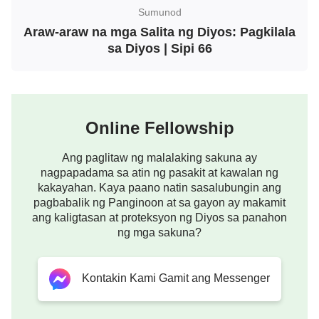
panandaliang aliw at kasiyahan ng laman—ang
Sumunod
kailangan mo ay ang sabihin ng Diyos sa iyo nang
Araw-araw na mga Salita ng Diyos: Pagkilala
tuwiran at malinaw kung ano ang dapat mong gawin
sa Diyos | Sipi 66
at kung paano mo gagawin ito, na sabihin sa iyo
nang malinaw kung ano ang katotohanan.
Pagkatapos mong maunawaan ito, kahit na
Online Fellowship
kakatiting lang na pagkaunawa ang nakamit mo,
hindi ba mas masisiyahan ka sa iyong puso kaysa
Ang paglitaw ng malalaking sakuna ay
sa nakakain ka ng isang kumpletong pagkain?
nagpapadama sa atin ng pasakit at kawalan ng
kakayahan. Kaya paano natin sasalubungin ang
Kapag nasisiyahan ang puso mo, hindi ba
pagbabalik ng Panginoon at sa gayon ay makamit
nagkakamit ng tunay na kapahingahan ang iyong
ang kaligtasan at proteksyon ng Diyos sa panahon
puso at ang iyong buong pagkatao? Sa
ng mga sakuna?
pamamagitan ng paghahambing at pagsusuring ito,
nauunawaan na ba ninyo ngayon kung bakit nais
Kontakin Kami Gamit ang Messenger
Kong ibahagi sa inyo ang pangungusap na ito, “ang
Anak ng tao ay Panginoon maging ng araw ng