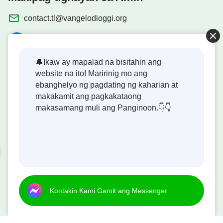
contact.tl@vangelodioggi.org
🔔Ikaw ay mapalad na bisitahin ang
website na ito! Maririnig mo ang
Biblia na Madaling Basahin
ebanghelyo ng pagdating ng kaharian at
makakamit ang pagkakataong
makasamang muli ang Panginoon.👇👇
Dumating na ang Kaharian ng Diyos!
Ang kaharian ng Diyos ay dumating na sa mundo! Gusto
mo bang makapasok dito?
Kontakin Kami Gamit ang Messenger
Kontakin Kami Gamit ang Messenger