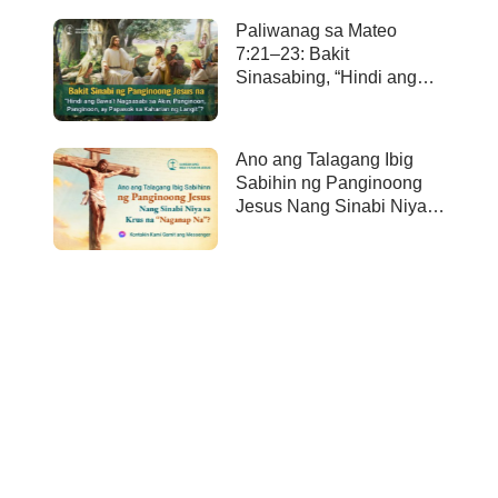
Paliwanag sa Mateo
7:21–23: Bakit
Sinasabing, “Hindi ang
bawa’t nagsasabi sa Akin,
Panginoon, Panginoon,
ay papasok sa kaharian
Ano ang Talagang Ibig
ng langit”?
Sabihin ng Panginoong
Jesus Nang Sinabi Niya
sa Krus na “Naganap
Na”?