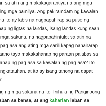
man sa atin ang makakagarantiya na ang mga
a ating mga pamilya. Ang pakiramdam ng kawalan
a ito ay labis na nagpapahirap sa puso ng
ap ng ligtas na landas, isang landas kung saan
mga sakuna, na nagpapahintulot sa atin na
 pag-asa ang ating mga sarili kapag nahaharap
 Paano tayo makakahanap ng paraan palabas sa
nap ng pag-asa sa kawalan ng pag-asa? Ito
angkatauhan, at ito ay isang tanong na dapat
n.
tig ng mga sakuna na ito. Inihula ng Panginoong
aban sa bansa, at ang
kaharian
laban sa