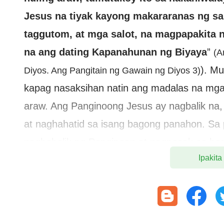
Jesus na tiyak kayong makararanas ng sa
taggutom, at mga salot, na magpapakita n
na ang dating Kapanahunan ng Biyaya
”
(A
). M
Diyos. Ang Pangitain ng Gawain ng Diyos 3)
kapag nasaksihan natin ang madalas na mga 
araw. Ang Panginoong Jesus ay nagbalik na
at naghahatid sa isang bagong panahon. S
pagbabalik ng Panginoon at pagpasok sa b
Ipakita
pagkakataon na maprotektahan ng Diyos sa g
pangunahing layunin ng pagbabalik ng Pang
maisagawa ang gawain ng
paghatol
at paglil
mula sa kasalanan, at aakayin sila upang m