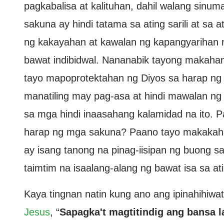
pagkabalisa at kalituhan, dahil walang sinu
sakuna ay hindi tatama sa ating sarili at s
ng kakayahan at kawalan ng kapangyarihan n
bawat indibidwal. Nananabik tayong makahan
tayo mapoprotektahan ng Diyos sa harap ng 
manatiling may pag-asa at hindi mawalan ng
sa mga hindi inaasahang kalamidad na ito.
harap ng mga sakuna? Paano tayo makakaha
ay isang tanong na pinag-iisipan ng buong s
taimtim na isaalang-alang ng bawat isa sa ati
Kaya tingnan natin kung ano ang ipinahihiwa
Jesus
, “
Sapagka't magtitindig ang bansa l