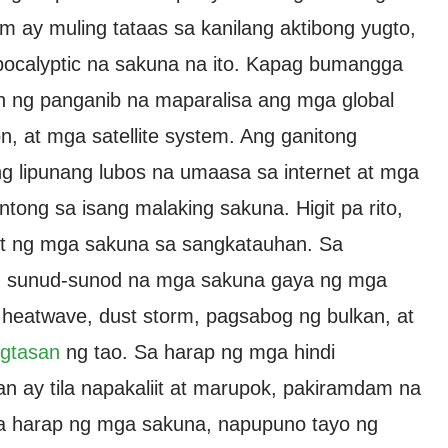
m ay muling tataas sa kanilang aktibong yugto,
pocalyptic na sakuna na ito. Kapag bumangga
n ng panganib na maparalisa ang mga global
 at mga satellite system. Ang ganitong
g lipunang lubos na umaasa sa internet at mga
tong sa isang malaking sakuna. Higit pa rito,
ot ng mga sakuna sa sangkatauhan. Sa
ng sunud-sunod na mga sakuna gaya ng mga
 heatwave, dust storm, pagsabog ng bulkan, at
igtasan
ng tao. Sa harap ng mga hindi
n ay tila napakaliit at marupok, pakiramdam na
a harap ng mga sakuna, napupuno tayo ng