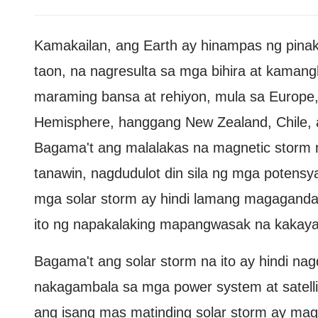
Kamakailan, ang Earth ay hinampas ng pina
taon, na nagresulta sa mga bihira at kama
maraming bansa at rehiyon, mula sa Europe,
Hemisphere, hanggang New Zealand, Chile, 
Bagama't ang malalakas na magnetic storm 
tanawin, nagdudulot din sila ng mga potensya
mga solar storm ay hindi lamang magagandan
ito ng napakalaking mapangwasak na kakay
Bagama't ang solar storm na ito ay hindi na
nakagambala sa mga power system at satellit
ang isang mas matinding solar storm ay ma