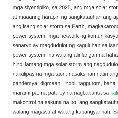
mga siyentipiko, sa 2025, ang mga solar stor
at maaaring harapin ng sangkatauhan ang a
ang isang solar storm sa Earth, magkakaroo
power system, mga network ng komunikasyon,
senaryo ay magdudulot ng kaguluhan sa isan
power system, na walang alinlangan na hahan
hindi lamang mga solar storm ang nagdudul
nakalipas na mga taon, nasaksihan natin a
pandemya, digmaan, lindol, taggutom, baha,
marami pa, na patuloy na nagbabanta sa
kal
makontrol na sakuna na ito, ang sangkatauha
walang magawa at walang kapangyarihan. S