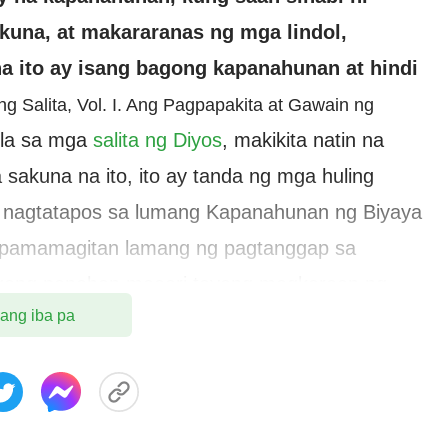
kuna, at makararanas ng mga lindol,
a ito ay isang bagong kapanahunan at hindi
ng Salita, Vol. I. Ang Pagpapakita at Gawain ng
ula sa mga
salita ng Diyos
, makikita natin na
sakuna na ito, ito ay tanda ng mga huling
, nagtatapos sa lumang Kapanahunan ng Biyaya
a pamamagitan lamang ng pagtanggap sa
agong panahon maaari tayong magkaroon ng
 ang iba pa
itna ng mga sakuna. Bakit ganito? Dahil ang
inoon ay ipahayag ang katotohanan upang
inis—ito ay ganap na magliligtas sa mga tao
akatakas sa kasalanan at makamit ang