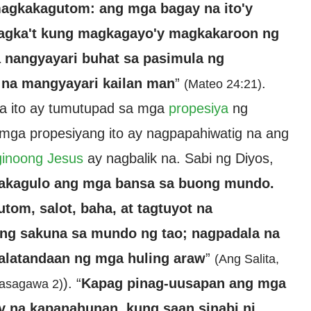
; magkakagutom: ang mga bagay na ito'y
agka't kung magkagayo'y magkakaroon ng
a nangyayari buhat sa pasimula ng
i na mangyayari kailan man
”
.
(Mateo 24:21)
a ito ay tumutupad sa mga
propesiya
ng
mga propesiyang ito ay nagpapahiwatig na ang
inoong Jesus
ay nagbalik na. Sabi ng Diyos,
kakagulo ang mga bansa sa buong mundo.
tom, salot, baha, at tagtuyot na
king sakuna sa mundo ng tao; nagpadala na
palatandaan ng mga huling araw
”
(Ang Salita,
). “
Kapag pinag-uusapan ang mga
sasagawa 2)
y na kapanahunan, kung saan sinabi ni