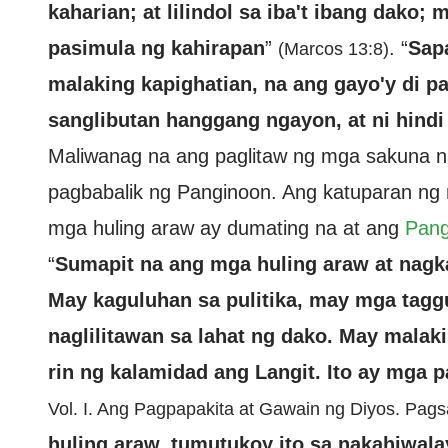
kaharian; at lilindol sa iba't ibang dako
pasimula ng kahirapan
”
. “
Sap
(Marcos 13:8)
malaking kapighatian, na ang gayo'y di p
sanglibutan hanggang ngayon, at ni hind
Maliwanag na ang paglitaw ng mga sakuna n
pagbabalik ng Panginoon. Ang katuparan ng 
mga huling araw ay dumating na at ang
Pang
“
Sumapit na ang mga huling araw at nag
May kaguluhan sa pulitika, may mga taggu
naglilitawan sa lahat ng dako. May mala
rin ng kalamidad ang Langit. Ito ay mga 
Vol. I. Ang Pagpapakita at Gawain ng Diyos. Pag
huling araw, tumutukoy ito sa nakahiwala