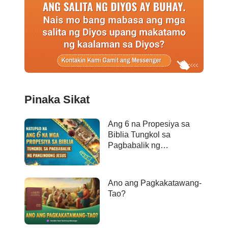
Pinaka Sikat
Ang 6 na Propesiya sa
Biblia Tungkol sa
Pagbabalik ng
Panginoong Jesus ay
Naganap na
Ano ang Pagkakatawang-
Tao?