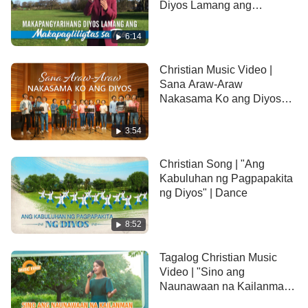
Diyos Lamang ang
mabubuo ang pundasyon sa loob mo.
Makapagliligtas sa Tao"
6:14
Pasisiglahin ng Diyos ang puso mo,
Christian Music Video |
bibigyan ka ng
pananampalataya
,
Sana Araw-Araw
Nakasama Ko ang Diyos
mamahalin mo Siya.
(Tagalog Subtitles)
3:54
Ⅱ
Christian Song | "Ang
Balang araw pagdating ng mga pagsubok,
Kabuluhan ng Pagpapakita
ng Diyos" | Dance
maaari kang masaktan nang kaunti,
8:52
at magdalamhati tulad ng kamatayan,
Tagalog Christian Music
nguni't ang pag-ibig mo sa Diyos
Video | "Sino ang
Naunawaan na Kailanman
ay 'di magbabago.
ang Puso ng Diyos?"