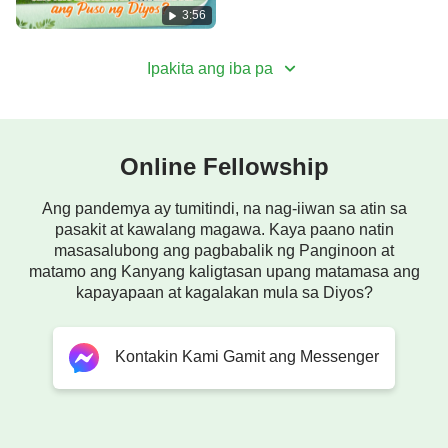
3:56
Lalo pa itong lalalim.
Ipakita ang iba pa
Ganyan ang pagpapala ng Diyos.
Kung nais mong manindigan sa hinaharap,
upang ang Diyos ay pasayahin,
Online Fellowship
at sumunod sa Kanya hanggang sa dulo,
Ang pandemya ay tumitindi, na nag-iiwan sa atin sa
pasakit at kawalang magawa. Kaya paano natin
masasalubong ang pagbabalik ng Panginoon at
kailangan mong bumuo
matamo ang Kanyang kaligtasan upang matamasa ang
kapayapaan at kagalakan mula sa Diyos?
ng matibay na pundasyon,
isabuhay ang katotohanan lagi,
Kontakin Kami Gamit ang Messenger
isaisip ang kalooban Niya.
Ⅲ