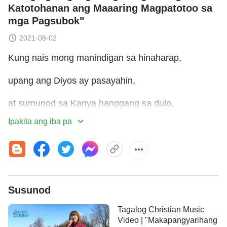
Katotohanan ang Maaaring Magpatotoo sa
mga Pagsubok"
2021-08-02
Kung nais mong manindigan sa hinaharap,
upang ang Diyos ay pasayahin,
at sumunod sa Kanya hanggang sa dulo,
Ipakita ang iba pa
kailangan mong bumuo ng matibay na pundasyon,
isabuhay ang katotohanan lagi,
isaisip ang kalooban Niya.
Susunod
Ⅰ
Tagalog Christian Music
Kung lagi mo itong isinasagawa,
Video | "Makapangyarihang