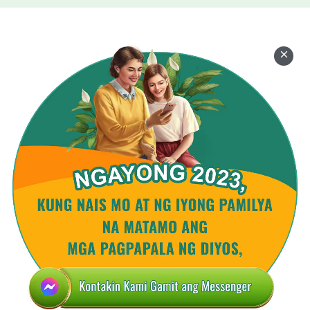
Kung tanggapin mo ang salita't gawa ng Diyos
nang may pusong masunurin,
tatanggapin mo ang pangako ng Diyos,
pagpapalain ka nang tiyak ng Diyos.
Ⅳ
Kung ngayo'y 'di ka nagsasagawa,
'pag isang araw dumating ang pagsubok
mawawalan ka ng pananampalataya't pag-ibig.
Mga pagsubok ay magiging tukso.
Mahuhulog ka sa tukso ni Satanas,