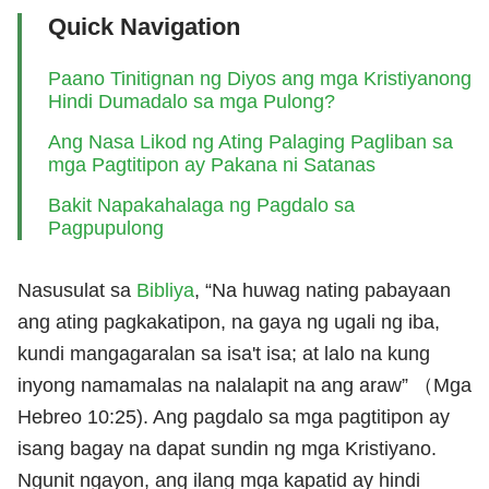
Quick Navigation
Paano Tinitignan ng Diyos ang mga Kristiyanong
Hindi Dumadalo sa mga Pulong?
Ang Nasa Likod ng Ating Palaging Pagliban sa
mga Pagtitipon ay Pakana ni Satanas
Bakit Napakahalaga ng Pagdalo sa
Pagpupulong
Nasusulat sa
Bibliya
, “Na huwag nating pabayaan
ang ating pagkakatipon, na gaya ng ugali ng iba,
kundi mangagaralan sa isa't isa; at lalo na kung
inyong namamalas na nalalapit na ang araw” （Mga
Hebreo 10:25). Ang pagdalo sa mga pagtitipon ay
isang bagay na dapat sundin ng mga Kristiyano.
Ngunit ngayon, ang ilang mga kapatid ay hindi