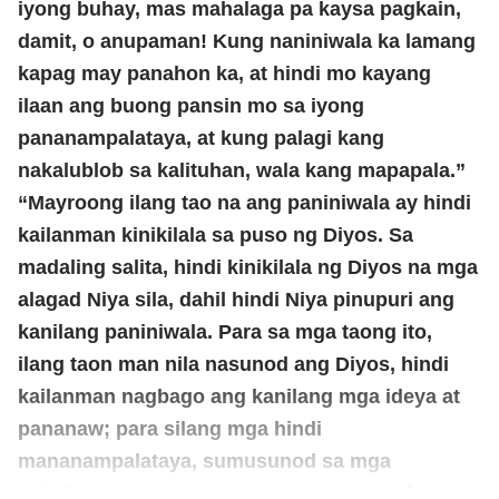
iyong buhay, mas mahalaga pa kaysa pagkain,
damit, o anupaman! Kung naniniwala ka lamang
kapag may panahon ka, at hindi mo kayang
ilaan ang buong pansin mo sa iyong
pananampalataya, at kung palagi kang
nakalublob sa kalituhan, wala kang mapapala.”
“Mayroong ilang tao na ang paniniwala ay hindi
kailanman kinikilala sa puso ng Diyos. Sa
madaling salita, hindi kinikilala ng Diyos na mga
alagad Niya sila, dahil hindi Niya pinupuri ang
kanilang paniniwala. Para sa mga taong ito,
ilang taon man nila nasunod ang Diyos, hindi
kailanman nagbago ang kanilang mga ideya at
pananaw; para silang mga hindi
mananampalataya, sumusunod sa mga
prinsipyo at paraan ng paggawa ng mga bagay-