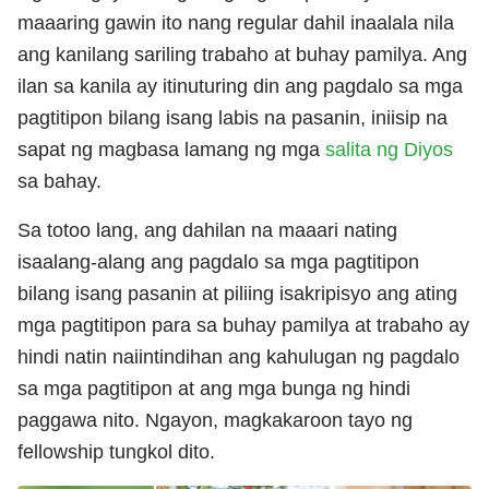
maaaring gawin ito nang regular dahil inaalala nila
ang kanilang sariling trabaho at buhay pamilya. Ang
ilan sa kanila ay itinuturing din ang pagdalo sa mga
pagtitipon bilang isang labis na pasanin, iniisip na
sapat ng magbasa lamang ng mga
salita ng Diyos
sa bahay.
Sa totoo lang, ang dahilan na maaari nating
isaalang-alang ang pagdalo sa mga pagtitipon
bilang isang pasanin at piliing isakripisyo ang ating
mga pagtitipon para sa buhay pamilya at trabaho ay
hindi natin naiintindihan ang kahulugan ng pagdalo
sa mga pagtitipon at ang mga bunga ng hindi
paggawa nito. Ngayon, magkakaroon tayo ng
fellowship tungkol dito.