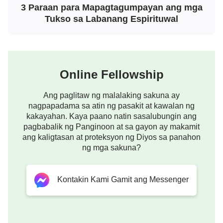
mananampalataya.
”
3 Paraan para Mapagtagumpayan ang mga
Tukso sa Labanang Espirituwal
Mula dito makikita natin na bilang Kristiyano
kailangan nating idambana ang Diyos sa ating
puso. Kahit na sa ating buhay o sa trabaho, dapat
nating unahin muna ang Diyos, at gawin ang
Online Fellowship
pagdalo sa mga pulong, pagdarasal sa Diyos, at
Ang paglitaw ng malalaking sakuna ay
pagbabasa ng mga salita ng Diyos bilang
nagpapadama sa atin ng pasakit at kawalan ng
pinakamahalagang bagay na dapat gawin. Ito ang
kakayahan. Kaya paano natin sasalubungin ang
pagbabalik ng Panginoon at sa gayon ay makamit
dapat gawin ng isang mananampalataya sa Diyos.
ang kaligtasan at proteksyon ng Diyos sa panahon
Kung nasisiyahan lamang tayo sa paniniwala sa
ng mga sakuna?
pagkakaroon ng Diyos ngunit hindi natin
pinahahalagahan ang pagdalo sa mga
Kontakin Kami Gamit ang Messenger
pagpupulong, at kung kinukuha lamang natin ang
paniniwala sa Diyos bilang isang espirituwal na
panustos at binabalisa ang ating sarili sa paggawa