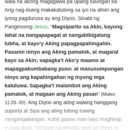
wala na akong magagawa pa upang tulungan ka.
Ang nag-iisang makakatulong sa iyo na alisin ang
iyong pagdurusa ay ang Diyos. Sinabi ng
Panginoong
Jesus
, “
Magsiparito sa Akin, kayong
lahat na nangapapagal at nangabibigatang
lubha, at kayo’y Aking papagpapahingahin.
Pasanin ninyo ang Aking pamatok, at magaral
kayo sa Akin; sapagka’t Ako’y maamo at
mapagpakumbabang puso: at masusumpungan
ninyo ang kapahingahan ng inyong mga
kaluluwa. Sapagka’t malambot ang Aking
pamatok, at magaan ang Aking pasan
”
(Mateo
. Ang Diyos ang ating walang hanggang
11:28–30)
suporta at Siya ang ating tulong tuwing
nangangailangan. Kahit gaano man tayo maghirap
o mag-alala, hanggat naniniwala tayo sa Diyos at