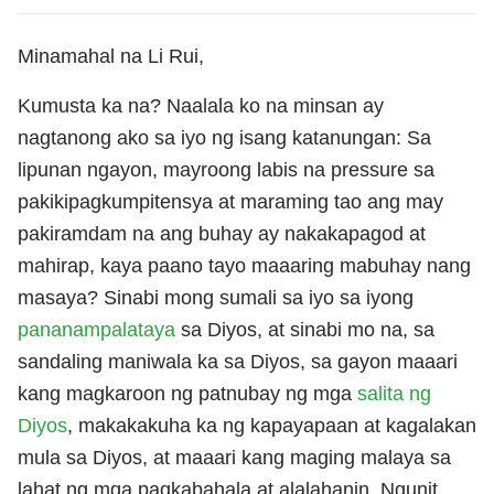
Minamahal na Li Rui,
Kumusta ka na? Naalala ko na minsan ay
nagtanong ako sa iyo ng isang katanungan: Sa
lipunan ngayon, mayroong labis na pressure sa
pakikipagkumpitensya at maraming tao ang may
pakiramdam na ang buhay ay nakakapagod at
mahirap, kaya paano tayo maaaring mabuhay nang
masaya? Sinabi mong sumali sa iyo sa iyong
pananampalataya
sa Diyos, at sinabi mo na, sa
sandaling maniwala ka sa Diyos, sa gayon maaari
kang magkaroon ng patnubay ng mga
salita ng
Diyos
, makakakuha ka ng kapayapaan at kagalakan
mula sa Diyos, at maaari kang maging malaya sa
lahat ng mga pagkabahala at alalahanin. Ngunit