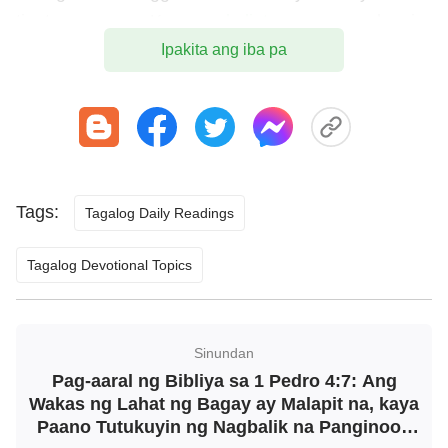
tinatanggap ang Kanyang
kaligtasan
, nananalangin
nang madalas sa Diyos, binabasa ang mga salita
Ipakita ang iba pa
ng Diyos at inuunawa ang katotohanan, sa gayon
magagawa nating malampasan ang ilang mga
bagay. Sa gayon hindi tayo gaanong magdurusa at
ang ating mga puso ay magiging payapa at
magkakaroon tayo ng suporta na masasandalan..
Tags:
Tagalog Daily Readings
Kung magagawa nating tanggapin ang katotohanan
at isagawa ang mga salita ng Diyos, sa gayon
Tagalog Devotional Topics
magagawa nating maiwaksi ang katiwalian at
maligtas.
Sinundan
Pag-aaral ng Bibliya sa 1 Pedro 4:7: Ang
Wakas ng Lahat ng Bagay ay Malapit na, kaya
Paano Tutukuyin ng Nagbalik na Panginoon