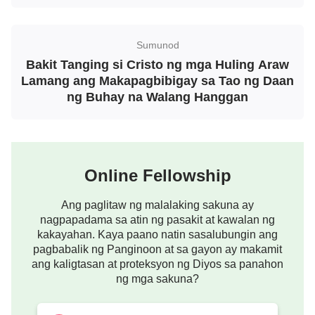
ang Kahihinatnan ng Tao?
Sumunod
Bakit Tanging si Cristo ng mga Huling Araw
Lamang ang Makapagbibigay sa Tao ng Daan
ng Buhay na Walang Hanggan
Xiaonan, kung nais nating mabuhay nang maligaya
at maginhawa, kailangan muna nating maunawaan
nang eksakto kung ano ang pangunahing sanhi ng
ating pagdurusa. Mayroong dalawang mga sipi ng
Online Fellowship
mga salita ng Diyos na nagsasabing: “
Kaya,
Ang paglitaw ng malalaking sakuna ay
ginagamit ni Satanas ang katanyagan at
nagpapadama sa atin ng pasakit at kawalan ng
pakinabang upang kontrolin ang mga iniisip ng
kakayahan. Kaya paano natin sasalubungin ang
pagbabalik ng Panginoon at sa gayon ay makamit
tao, hanggang sa ang naiisip ng mga tao ay
ang kaligtasan at proteksyon ng Diyos sa panahon
pawang katanyagan at pakinabang na lamang.
ng mga sakuna?
Nagsusumikap sila para sa katanyagan at
pakinabang, nagtitiis ng mga paghihirap para sa