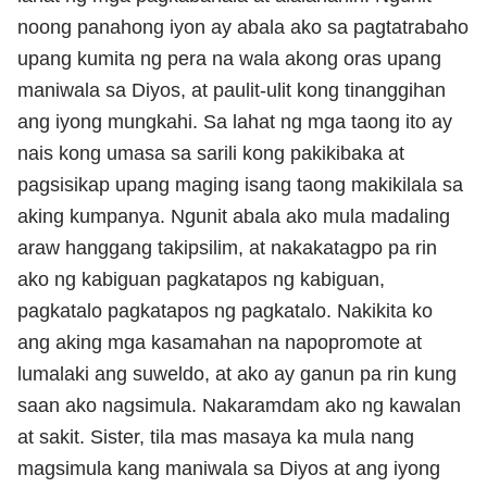
noong panahong iyon ay abala ako sa pagtatrabaho
upang kumita ng pera na wala akong oras upang
maniwala sa Diyos, at paulit-ulit kong tinanggihan
ang iyong mungkahi. Sa lahat ng mga taong ito ay
nais kong umasa sa sarili kong pakikibaka at
pagsisikap upang maging isang taong makikilala sa
aking kumpanya. Ngunit abala ako mula madaling
araw hanggang takipsilim, at nakakatagpo pa rin
ako ng kabiguan pagkatapos ng kabiguan,
pagkatalo pagkatapos ng pagkatalo. Nakikita ko
ang aking mga kasamahan na napopromote at
lumalaki ang suweldo, at ako ay ganun pa rin kung
saan ako nagsimula. Nakaramdam ako ng kawalan
at sakit. Sister, tila mas masaya ka mula nang
magsimula kang maniwala sa Diyos at ang iyong