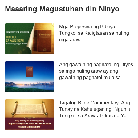
kaniyang mga damit, na baka siya'y lumakad na
Maaaring Magustuhan din Ninyo
hubad, at makita nila ang kaniyang kahihiyan.”
Mga Propesiya ng Bibliya
Pahayag 3:20
Tungkol sa Kaligtasan sa huling
mga araw
“Narito ako'y nakatayo sa pintuan at tumutuktok:
kung ang sinoman ay duminig ng aking tinig at
magbukas ng pinto, ako'y papasok sa kaniya, at
Ang gawain ng paghatol ng Diyos
hahapong kasalo niya, at siya'y kasalo ko.”
sa mga huling araw ay ang
gawain ng paghatol mula sa
Lucas 17:24-25
malaking puting trono
“Sapagka't gaya ng kidlat, na pagkislap buhat sa
Tagalog Bible Commentary: Ang
isang panig ng silong ng langit, ay nagliliwanag
Tunay na Kahulugan ng “Nguni’t
Tungkol sa Araw at Oras na Yaon
hanggang sa kabilang panig ng silong ng langit;
Walang Makakaalam”
gayon din naman ang Anak ng tao sa kaniyang
kaarawan. Datapuwa't kailangan muna siyang