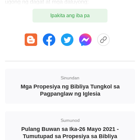
ugong ng dagat at mga daluyong;
Magsisipanglupaypay ang mga tao dahil sa takot, at
Ipakita ang iba pa
dahil sa paghihintay ng mga bagay na darating sa
ibabaw ng sanglibutan: sapagka't mangangatal ang
mga kapangyarihan sa mga langit. At kung
magkagayo'y makikita nila ang Anak ng tao na
pariritong nasa isang alapaap na may
kapangyarihan at dakilang kaluwalhatian.”
Ang Propesiya ng Lihim na Pagbaba ng
Sinundan
Mga Propesiya ng Bibliya Tungkol sa
Panginoon
Pagpanglaw ng Iglesia
Lucas 12:40
“Kayo rin naman ay mangagsihanda: sapagka't sa
Sumunod
oras na hindi ninyo iniisip, ang Anak ng tao ay
Pulang Buwan sa Ika-26 Mayo 2021 -
Tumutupad sa Propesiya sa Bibliya
darating.”