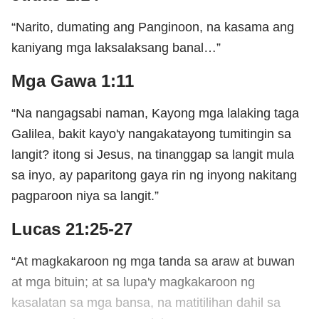
“Narito, dumating ang Panginoon, na kasama ang
kaniyang mga laksalaksang banal…”
Mga Gawa 1:11
“Na nangagsabi naman, Kayong mga lalaking taga
Galilea, bakit kayo'y nangakatayong tumitingin sa
langit? itong si Jesus, na tinanggap sa langit mula
sa inyo, ay paparitong gaya rin ng inyong nakitang
pagparoon niya sa langit.”
Lucas 21:25-27
“At magkakaroon ng mga tanda sa araw at buwan
at mga bituin; at sa lupa'y magkakaroon ng
kasalatan sa mga bansa, na matitilihan dahil sa