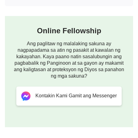
Mateo 25:6
“Datapuwa't pagkahating gabi ay may sumigaw,
Online Fellowship
Narito, ang kasintahang lalake! Magsilabas kayo
upang salubungin siya.”
Ang paglitaw ng malalaking sakuna ay
nagpapadama sa atin ng pasakit at kawalan ng
Pahayag 3:3
kakayahan. Kaya paano natin sasalubungin ang
pagbabalik ng Panginoon at sa gayon ay makamit
ang kaligtasan at proteksyon ng Diyos sa panahon
“Kaya't kung hindi ka magpupuyat ay paririyan
ng mga sakuna?
akong gaya ng magnanakaw, at hindi mo
malalaman kung anong panahon paririyan ako sa
Kontakin Kami Gamit ang Messenger
iyo.”
Pahayag 16:15
“Narito, ako'y pumaparitong gaya ng magnanakaw.
Mapalad siyang nagpupuyat, at nagiingat ng