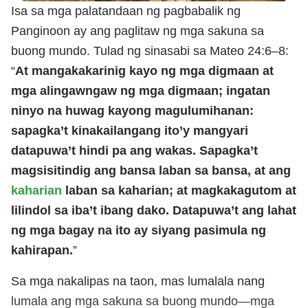
Isa sa mga palatandaan ng pagbabalik ng
Panginoon ay ang paglitaw ng mga sakuna sa
buong mundo. Tulad ng sinasabi sa Mateo 24:6–8:
“
At mangakakarinig kayo ng mga digmaan at
mga alingawngaw ng mga digmaan; ingatan
ninyo na huwag kayong magulumihanan:
sapagka’t kinakailangang ito’y mangyari
datapuwa’t hindi pa ang wakas. Sapagka’t
magsisitindig ang bansa laban sa bansa, at ang
kaharian
laban sa kaharian; at magkakagutom at
lilindol sa iba’t ibang dako. Datapuwa’t ang lahat
ng mga bagay na ito ay siyang pasimula ng
kahirapan.
”
Sa mga nakalipas na taon, mas lumalala nang
lumala ang mga sakuna sa buong mundo—mga