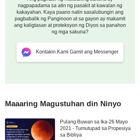
nagpapadama sa atin ng pasakit at kawalan ng
Mga Palatandaan ng Pagbabalik ni
kakayahan. Kaya paano natin sasalubungin ang
pagbabalik ng Panginoon at sa gayon ay makamit
Cristo (II): Ang Pagpapanumbalik ng
ang kaligtasan at proteksyon ng Diyos sa panahon
Israel
ng mga sakuna?
Sinasabi sa Mateo kabanata 24, bersikulo 32
Kontakin Kami Gamit ang Messenger
hanggang 33: “
Sa puno ng igos nga ay pagaralan
ninyo ang kaniyang talinghaga: pagka
nananariwa ang kaniyang sanga, at
sumusupling ang mga dahon, ay nalalaman
ninyo na malapit na ang tagaraw: Gayon din
naman kayo, pagka nangakita ninyo ang lahat
Maaaring Magustuhan din Ninyo
ng mga bagay na ito, ay talastasin ninyo na
siya’y malapit na, nasa mga pintuan nga.
” Gaya
Pulang Buwan sa Ika-26 Mayo
ng alam nating lahat, ang pagsupling ng mga dahon
2021 - Tumutupad sa Propesiya
sa Bibliya
ng puno ng igos ay binanggit patungkol sa