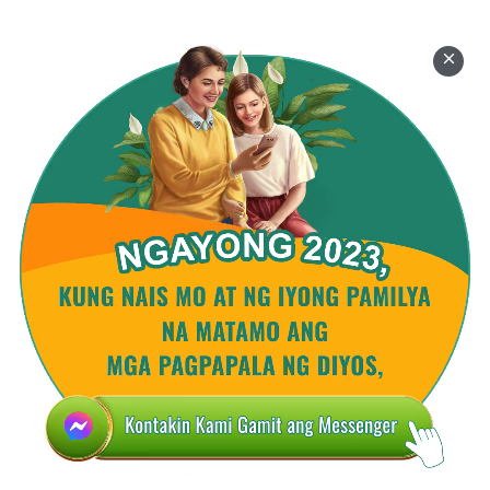
na hindi isinumpa. Dahil nais ng Diyos na
isakatuparan ang Kanyang gawain sa lahat ng
Kanyang nilikha, tiyak na isasakatuparan Niya ito
hanggang sa matagumpay na matapos, at gagawa
Siya sa mga taong kapaki-pakinabang sa Kanyang
gawain. Samakatuwid, sinisira Niya ang lahat ng
kalakaran kapag gumagawa Siya sa mga tao; para
sa Kanya, ang mga salitang “isinumpa,” “kinastigo”
at “pinagpala” ay walang kahulugan! Ang mga Judio
ay mabuti, gayundin ang mga taong hinirang sa
Israel; sila ay mga taong may mahusay na
kakayahan at pagkatao. Sa simula, sa kanila
inilunsad ni Jehova ang Kanyang gawain, at
isinagawa ang Kanyang pinakaunang gawain—
ngunit mawawalan ng kahulugan ang pagsasagawa