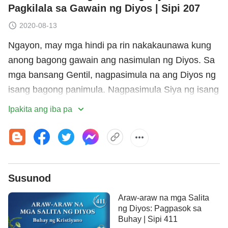
Pagkilala sa Gawain ng Diyos | Sipi 207
2020-08-13
Ngayon, may mga hindi pa rin nakakaunawa kung
anong bagong gawain ang nasimulan ng Diyos. Sa
mga bansang Gentil, nagpasimula na ang Diyos ng
isang bagong panimula. Nagpasimula Siya ng isang
bagong kapanahunan, at nagpasimula ng bagong
Ipakita ang iba pa
gawain—at ginagampanan Niya ang gawaing ito sa
mga inapo ni Moab. Hindi ba ito ang Kanyang
pinakabagong gawain? Wala pang sinuman sa
buong kasaysayan ang nakaranas ng gawaing ito
Susunod
kailanman. Ni wala pang nakarinig dito, lalo nang
walang nagpahalaga rito. Ang karunungan, pagiging
Araw-araw na mga Salita
kamangha-mangha, pagiging di-maarok,
ng Diyos: Pagpasok sa
Buhay | Sipi 411
kadakilaan, at kabanalan ng Diyos ay nakikitang