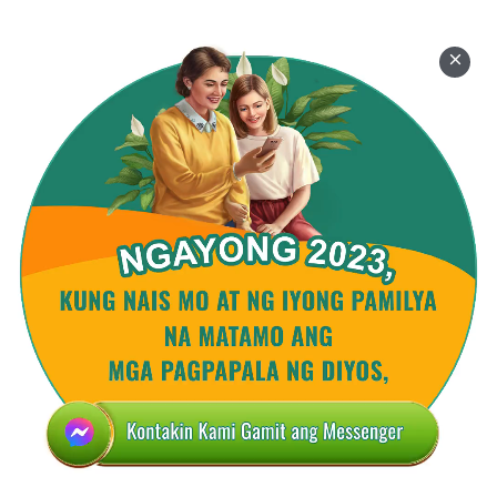
Diyos sa salita lamang, ngunit hindi pa kailanman
tinanggap ang mga pagsubok ng Diyos, ay
kinokondena ng matibay na integridad na
pinanghawakan ni Job, at ang mga hindi kailanman
naniwala na kayang manindigan ng tao sa daan ng
Diyos ay hinatulan ng patotoo ni Job. Nahaharap sa
pag-uugali ni Job sa panahong ito ng mga
pagsubok at sa mga salita na kanyang binigkas,
may mga taong malilito, may mga maiinggit, may
magdududa, at may iba na magmumukhang hindi
interesado, hindi maniniwala sa patotoo ni Job dahil
hindi lang nila nakikita ang paghihirap na naranasan
ni Job sa panahon ng kanyang mga pagsubok, at
nababasa ang mga salitang binigkas ni Job, kundi
nakikita rin nila ang “kahinaan” ng tao na
pinagtaksilan ni Job nang dumating ang mga