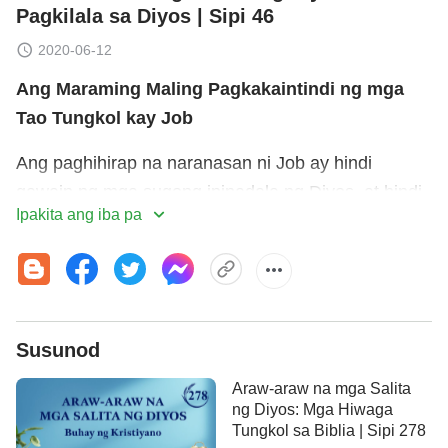
Pagkilala sa Diyos | Sipi 46
2020-06-12
Ang Maraming Maling Pagkakaintindi ng mga
Tao Tungkol kay Job
Ang paghihirap na naranasan ni Job ay hindi
gawain ng mga sugong ipinadala ng Diyos, at hindi
Ipakita ang iba pa
rin ito sanhi ng sariling kamay ng Diyos. Sa halip, ito
ay dulot mismo ni Satanas, ang kaaway ng Diyos.
Bilang resulta, malalim ang antas ng paghihirap na
naranasan ni Job. Ngunit sa sandaling ito, walang
pagpipigil na ipinakita ni Job ang pang-araw-araw
Susunod
niyang kaalaman sa Diyos sa kanyang puso, ang
Araw-araw na mga Salita
mga prinsipyo ng kanyang pang-araw-araw na mga
ng Diyos: Mga Hiwaga
pagkilos, at ang kanyang mga saloobin sa Diyos—
Tungkol sa Biblia | Sipi 278