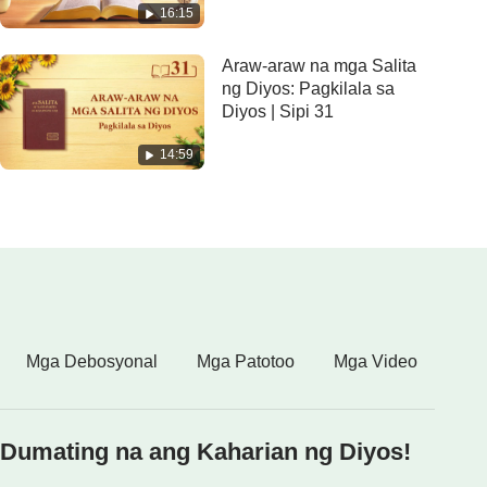
16:15
Araw-araw na mga Salita
ng Diyos: Pagkilala sa
Diyos | Sipi 31
14:59
Mga Debosyonal
Mga Patotoo
Mga Video
Dumating na ang Kaharian ng Diyos!