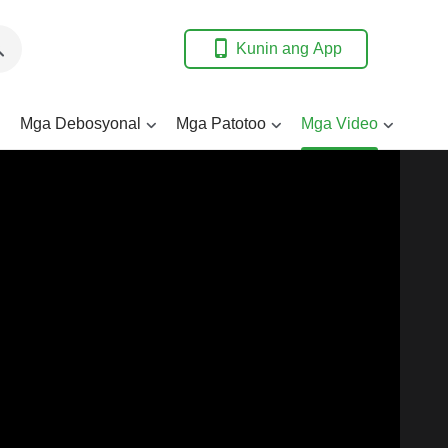
Kunin ang App
Mga Debosyonal
Mga Patotoo
Mga Video