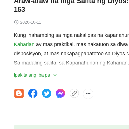
Araw-araw na mga Salita ng Diyos: 
153
2020-10-11
Kung ihahambing sa mga nakalipas na kapanahu
Kaharian
ay mas praktikal, mas nakatuon sa diwa
disposisyon, at mas nakapagpapatotoo sa Diyos
Sa madaling salita, sa Kapanahunan ng Kaharia
Diyos ang Sarili Niya sa tao kaysa sa ibang pan
Ipakita ang iba pa
pangitain na nararapat malaman ng tao ay mas 
Dahil ang gawain ng Diyos sa gitna ng tao ay n
pagkakataon, ang mga pangitain na nalalaman n
pinakamataas sa lahat ng mga gawaing pamamaha
panibagong larangan sa kauna-unahang pagkakata
ay nagiging ang pinakamataas sa lahat ng mga p