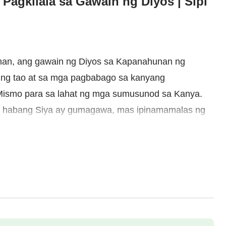
Pagkilala sa Gawain ng Diyos | Sipi
nan, ang gawain ng Diyos sa Kapanahunan ng
 ng tao at sa mga pagbabago sa kanyang
 Mismo para sa lahat ng mga sumusunod sa Kanya.
n, habang Siya ay gumagawa, mas ipinamamalas ng
ahon sa nakalipas, nangangahulugan na ang mga
mataas kaysa sa anumang nakalipas na kapanahunan.
akapasok sa panibagong larangan sa kauna-unahang
g tao sa Kapanahunan ng Kaharian ay ang
la. Ang gawain ng Diyos ay nakapasok sa
on, kaya’t ang mga pangitain na malalaman ng tao
angitain, at ang naibubungang pagsasagawa ng tao