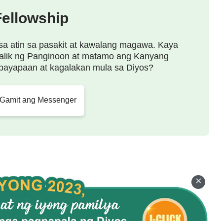
na kapanahunan, dahil ang pagsasagawa ng tao ay
Fellowship
n, at ang kasakdalan ng mga pangitain ay nagiging
 tao. Sa sandaling ang lahat ng pamamahala ng
sa atin sa pasakit at kawalang magawa. Kaya
alik ng Panginoon at matamo ang Kanyang
gawa ng tao, at kung wala ang gawain ng Diyos,
payapaan at kagalakan mula sa Diyos?
ga katuruang nakalipas, kung hindi ay wala na
angitain, walang magiging bagong pagsasagawa ang
 Gamit ang Messenger
g magiging perpektong pagsasagawa ang tao; kung
giging mas mataas na pagsasagawa ang tao. Ang
akbang ng Diyos, at, gayundin, ang kaalaman at
n ng Diyos. Kahit gaano kahusay ang tao, hindi pa
to sa paggawa ang Diyos kahit sa isang saglit,
alit. Walang maipagyayabang ang tao, dahil gaano
ano kalalim ang kanyang mga karanasan, hindi siya
 pagsasagawa ng tao, at yaong dapat niyang