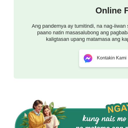
ay mas mataas din kaysa sa anumang nakalipas 
Online 
nagbabago kasabay ng pagbabago sa mga pangitai
tanda rin ng kasakdalan ng mga kinakailangan sa
Ang pandemya ay tumitindi, na nag-iiwan 
paano natin masasalubong ang pagbab
Diyos ay huminto, gayundin, hihinto ang pagsasa
kaligtasan upang matamasa ang ka
walang magagawa ang tao kundi ang manatili sa m
silang mababalingan. Kung walang mga bagong p
Kontakin Kami
tao; kung walang ganap na mga pangitain, walan
walang mas mataas na mga pangitain, walang ma
pagsasagawa ng tao ay nagbabago ayon sa mga h
karanasan ng tao ay nagbabago rin ayon sa gawai
rin siya maihihiwalay mula sa Diyos, at kung hihin
mabilis na mamamatay ang tao mula sa Kanyang g
man kataas ang kaalaman ng tao ngayon, kahit ga
maihihiwalay mula sa gawain ng Diyos—dahil ang