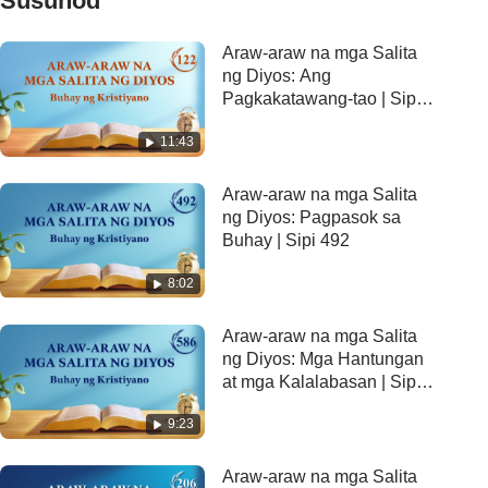
Susunod
Araw-araw na mga Salita
ng Diyos: Ang
Pagkakatawang-tao | Sipi
122
11:43
Araw-araw na mga Salita
ng Diyos: Pagpasok sa
Buhay | Sipi 492
8:02
Araw-araw na mga Salita
ng Diyos: Mga Hantungan
at mga Kalalabasan | Sipi
586
9:23
Araw-araw na mga Salita