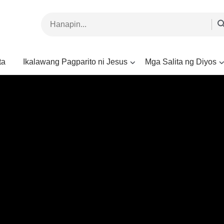
ta
Ikalawang Pagparito ni Jesus
Mga Salita ng Diyos