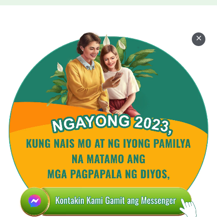
Ko sila ng direksyon. Kapag nananangis sila,
pinupunasan Ko ang kanilang mga luha. Ngunit
kapag nalulungkot Ako, sino ang makakaaliw sa
Akin nang taos-puso? Kapag labis Akong nag-
aalala, sino ang nagsasaalang-alang sa Aking
damdamin? Kapag nalulungkot Ako, sino ang
makakapawi sa sugatan Kong puso? Kapag
kailangan Ko ang isang tao, sino ang nagkukusang
tumulong sa Akin? Maaari kayang nawala na ang
dating saloobin sa Akin ng mga tao, at hindi na ito
mabalik kailanman? Bakit wala nang anumang
natitira nito sa kanilang alaala? Paano nalimutan ng
mga tao ang lahat ng bagay na ito? Hindi kaya lahat
ng ito ay dahil ginawang tiwali ng kanyang kaaway
ang sangkatauhan?