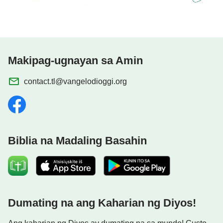
—Ang Salita, Vol. I. Ang Pagpapakita at Gawain ng Diyos. Mga
Salita ng Diyos
sa Buong Sansinukob, Kabanata 27
Makipag-ugnayan sa Amin
contact.tl@vangelodioggi.org
Biblia na Madaling Basahin
Dumating na ang Kaharian ng Diyos!