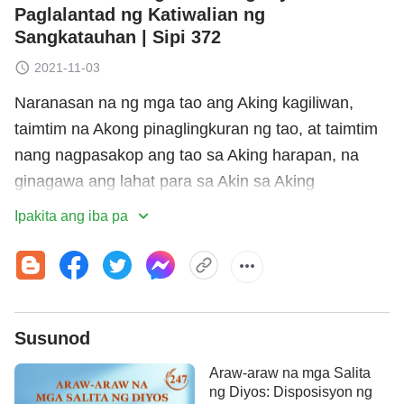
Paglalantad ng Katiwalian ng
Sangkatauhan | Sipi 372
2021-11-03
Naranasan na ng mga tao ang Aking kagiliwan,
taimtim na Akong pinaglingkuran ng tao, at taimtim
nang nagpasakop ang tao sa Aking harapan, na
ginagawa ang lahat para sa Akin sa Aking
presensya. Subalit hindi ito magawa ng mga tao
Ipakita ang iba pa
ngayon; wala silang ginagawa kundi manangis sa
kanilang espiritu na para bang naagaw sila ng isang
gutom na lobo, at nakakatingin lamang sila sa Akin
na walang magawa, na walang-tigil na
Susunod
nananawagan sa Akin. Ngunit sa huli, hindi nila
matakasan ang kanilang masamang kalagayan.
Araw-araw na mga Salita
Naaalala Ko kung paano nangako ang mga tao
ng Diyos: Disposisyon ng