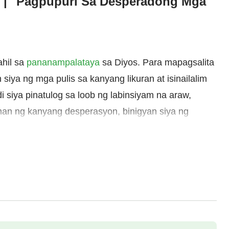
o | "Pagpupuri Sa Desperadong Mga
ahil sa
pananampalataya
sa Diyos. Para mapagsalita
siya ng mga pulis sa kanyang likuran at isinailalim
i siya pinatulog sa loob ng labinsiyam na araw,
man ng kanyang desperasyon, binigyan siya ng
at tinulungan siyang makaligtas. Nasaksihan mismo
salita ng Diyos at pinuri Siya mula sa kaibuturan