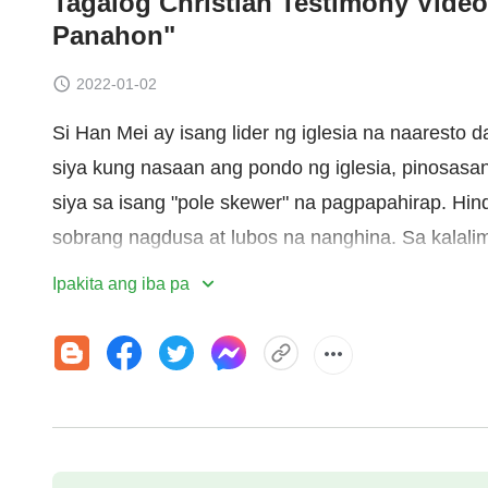
Tagalog Christian Testimony Vide
Panahon"
2022-01-02
Si Han Mei ay isang lider ng iglesia na naaresto d
siya kung nasaan ang pondo ng iglesia, pinosasan 
siya sa isang "pole skewer" na pagpapahirap. Hind
sobrang nagdusa at lubos na nanghina. Sa kalali
pananampalataya at lakas ng mga
salita ng Diyos
Ipakita ang iba pa
ni Han Mei ang awtoridad at kapangyarihan ng mga 
ng kanyang puso.