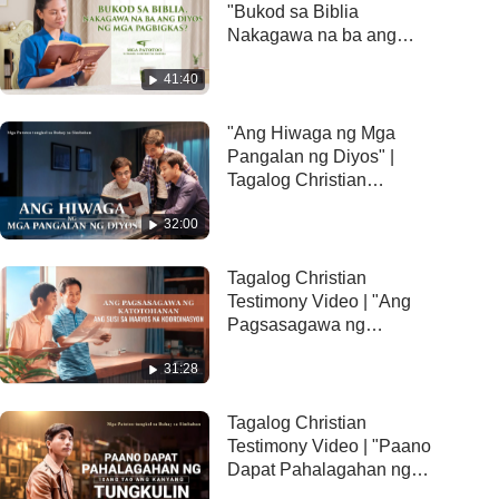
"Bukod sa Biblia
Nakagawa na ba ang
Diyos ng mga Pagbigkas?"
41:40
"Ang Hiwaga ng Mga
Pangalan ng Diyos" |
Tagalog Christian
Testimony Video
32:00
Tagalog Christian
Testimony Video | "Ang
Pagsasagawa ng
Katotohanan ang Susi sa
31:28
Maayos na Koordinasyon"
Tagalog Christian
Testimony Video | "Paano
Dapat Pahalagahan ng
Isang tao ang Kanyang