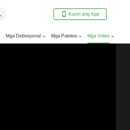
Kunin ang App
Mga Debosyonal
Mga Patotoo
Mga Video