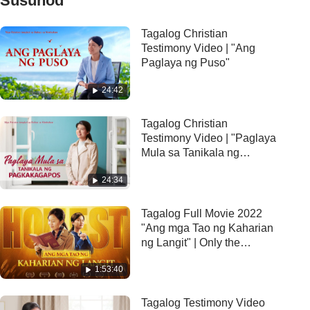
Susunod
Tagalog Christian
Testimony Video | "Ang
Paglaya ng Puso"
24:42
Tagalog Christian
Testimony Video | "Paglaya
Mula sa Tanikala ng
Pagkakagapos"
24:34
Tagalog Full Movie 2022
"Ang mga Tao ng Kaharian
ng Langit" | Only the
Honest Can Enter God's
1:53:40
Kingdom
Tagalog Testimony Video