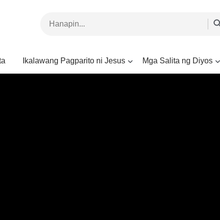
ta
Ikalawang Pagparito ni Jesus
Mga Salita ng Diyos