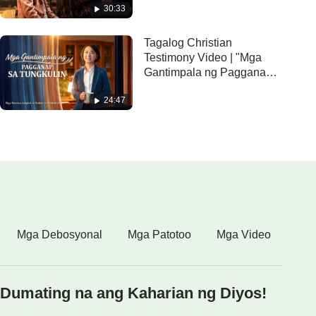
30:33
Tungkulin"
Tagalog Christian
Testimony Video | "Mga
Gantimpala ng Pagganap
sa Tungkulin"
24:47
Mga Debosyonal
Mga Patotoo
Mga Video
Dumating na ang Kaharian ng Diyos!