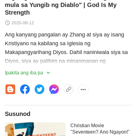
mula sa Yungib ng Diablo" | God Is My
Strength
2020-08-12
Ang kanyang pangalan ay Zhang at siya ay isang
Kristiyano na kabilang sa Iglesia ng
Makapangyarihang Diyos. Dahil naniniwala siya sa
Diyos, siya ay palihim na minanmanan ng
pamahalaan ng Komunistang Tsino at nahuli ng
Ipakita ang iba pa
kanilang pulisya. Pinilit siya ng pulisya na
ipagkanulo ang mga pinuno ng iglesia gayundin ang
mga gugulin ng iglesia. Tinangka nilang gamiting
sandata ang kanyang mga kaanak upang guluhin
Susunod
ang kanyang isip. Pinalibutan nila siya at hindi siya
hinayaang matulog sa loob ng kalahating buwan
Christian Movie
upang sirain ang kanyang loob. Hinarap niya ang
"Seventeen? Ano Ngayon!"