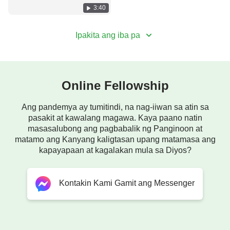
ng pamahalaan ng Komunistang Tsino, malinaw
in Communist China's
3:40
niyang nakita na sila ay masasamang demonyo at
Purgatory
na kinasusuklaman nila ang katotohanan. Ang
Ipakita ang iba pa
kanilang esensiya ay gaya sa isang radikal na
kalaban ng Diyos. Nakita niya mismo ang dakilang
kapangyarihan ng Diyos sa ibabaw ng lahat ng
Online Fellowship
bagay at ang Kanyang kamangha-manghang mga
gawa. Nadama niya ang pagkalinga at pag-ibig ng
Ang pandemya ay tumitindi, na nag-iiwan sa atin sa
pasakit at kawalang magawa. Kaya paano natin
Diyos sa bawat posibleng paraan, Nanindigan siya
masasalubong ang pagbabalik ng Panginoon at
na ibigay ang kanyang buong buhay sa Diyos at
matamo ang Kanyang kaligtasan upang matamasa ang
tuparin ang kanyang mga pananagutan bilang isa
kapayapaan at kagalakan mula sa Diyos?
sa Kanyang mga nilikha upang masuklian ang
biyaya ng Diyos.
Kontakin Kami Gamit ang Messenger