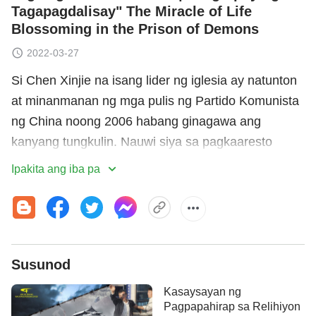
Tagapagdalisay" The Miracle of Life
Blossoming in the Prison of Demons
2022-03-27
Si Chen Xinjie na isang lider ng iglesia ay natunton
at minanmanan ng mga pulis ng Partido Komunista
ng China noong 2006 habang ginagawa ang
kanyang tungkulin. Nauwi siya sa pagkaaresto
kasama ng isang diyakono ng iglesia na si Zhao
Ipakita ang iba pa
Guilan. Sa pagsisikap na makakuha ng
impormasyon tungkol sa iba pang lider at kung
nasaan itinatago ang mga pondo ng iglesia,
pinagtatanong at pinilit sila ng mga pulis na sagutin
Susunod
ang kanilang mga tanong, gumamit pa nga ang mga
ito ng mga taktika tulad ng pagbugbog sa kanila at
Kasaysayan ng
pagbitin sa kanila nang nakaposas. Nang makita na
Pagpapahirap sa Relihiyon