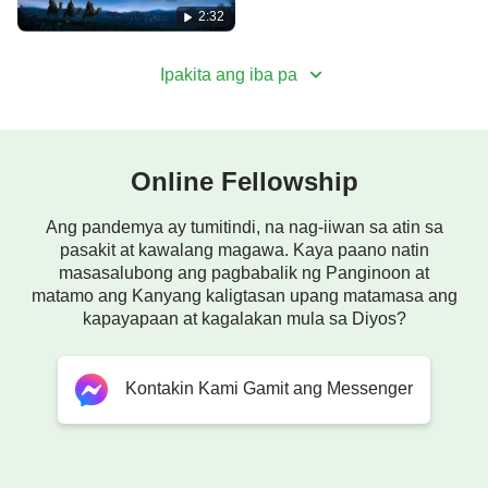
Sa “Awit ng Kaharian: Bumababa ang Kaharian sa
2:32
Mundo,” magkakatotoo ang mga
panalangin
ng
mga milenyo!
Ipakita ang iba pa
Mga Pagkilala：
https://www.holyspiritspeaks.org/special-
Online Fellowship
topic/kingdom-has-descended-on-the-
world/copyright_en.html
Ang pandemya ay tumitindi, na nag-iiwan sa atin sa
pasakit at kawalang magawa. Kaya paano natin
masasalubong ang pagbabalik ng Panginoon at
matamo ang Kanyang kaligtasan upang matamasa ang
kapayapaan at kagalakan mula sa Diyos?
Kontakin Kami Gamit ang Messenger