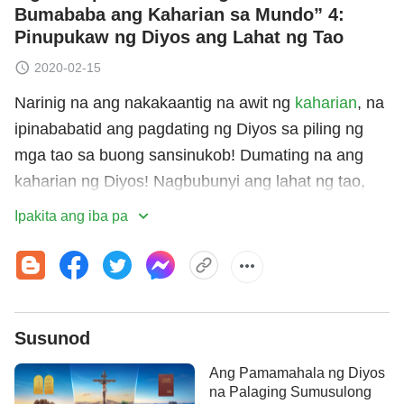
Bumababa ang Kaharian sa Mundo” 4:
Pinupukaw ng Diyos ang Lahat ng Tao
2020-02-15
Narinig na ang nakakaantig na awit ng
kaharian
, na
ipinababatid ang pagdating ng Diyos sa piling ng
mga tao sa buong sansinukob! Dumating na ang
kaharian ng Diyos! Nagbubunyi ang lahat ng tao,
nagagalak ang lahat ng bagay! Lahat ng bagay sa
Ipakita ang iba pa
buong kalangitan ay puspos ng kasayahan. Anong
kabigha-bighaning mga tagpo ng kagalakan ang
mga ito?
Sa mga tao, na nabubuhay sa pasakit at nagtiis na
Susunod
ng libu-libong taon ng katiwalian ni Satanas, sino
Ang Pamamahala ng Diyos
ang hindi umaasam—hindi nananabik—sa
na Palaging Sumusulong