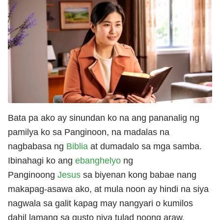
Bata pa ako ay sinundan ko na ang pananalig ng
pamilya ko sa Panginoon, na madalas na
nagbabasa ng
Biblia
at dumadalo sa mga samba.
Ibinahagi ko ang
ebanghelyo
ng
Panginoong
Jesus
sa biyenan kong babae nang
makapag-asawa ako, at mula noon ay hindi na siya
nagwala sa galit kapag may nangyari o kumilos
dahil lamang sa gusto niya tulad noong araw.