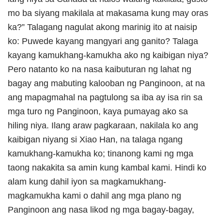
mo ba siyang makilala at makasama kung may oras
ka?” Talagang nagulat akong marinig ito at naisip
ko: Puwede kayang mangyari ang ganito? Talaga
kayang kamukhang-kamukha ako ng kaibigan niya?
Pero natanto ko na nasa kaibuturan ng lahat ng
bagay ang mabuting kalooban ng Panginoon, at na
ang mapagmahal na pagtulong sa iba ay isa rin sa
mga turo ng Panginoon, kaya pumayag ako sa
hiling niya. Ilang araw pagkaraan, nakilala ko ang
kaibigan niyang si Xiao Han, na talaga ngang
kamukhang-kamukha ko; tinanong kami ng mga
taong nakakita sa amin kung kambal kami. Hindi ko
alam kung dahil iyon sa magkamukhang-
magkamukha kami o dahil ang mga plano ng
Panginoon ang nasa likod ng mga bagay-bagay,