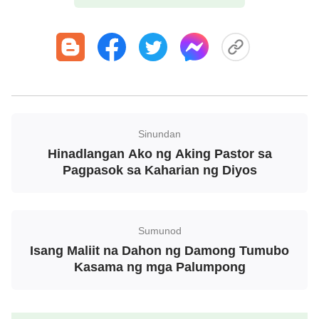
nasaktan ang puso ng Diyos nang puksain Niya ang
mga tao noong panahon ni Noe, at iba pa. Sinabi
niya na ang mga hiwagang ito ay inihayag na lahat
sa mga
salita ng Diyos
sa mga huling araw, kung
hindi ay hindi ito mauunawaan ninuman. Naniwala
ako sa kanya, dahil Diyos lamang Mismo ang
Sinundan
makapagpapaliwanag sa mga ideya sa likod ng
Hinadlangan Ako ng Aking Pastor sa
lahat ng Kanyang ginagawa. Kung hindi naparito
Pagpasok sa Kaharian ng Diyos
nang personal ang Diyos para magsalita at
gumawa, sino pa ang lubos na
makapagpapaliwanag ng mga ideya at intensyon ng
Sumunod
Diyos? Labis akong naakit sa mga salita ng Diyos,
Isang Maliit na Dahon ng Damong Tumubo
at nagpasiya akong siyasating mabuti ang gawain
Kasama ng mga Palumpong
ng Makapangyarihang Diyos sa mga huling araw.
Habang sinisiyasat ko iyon, marami akong itinanong