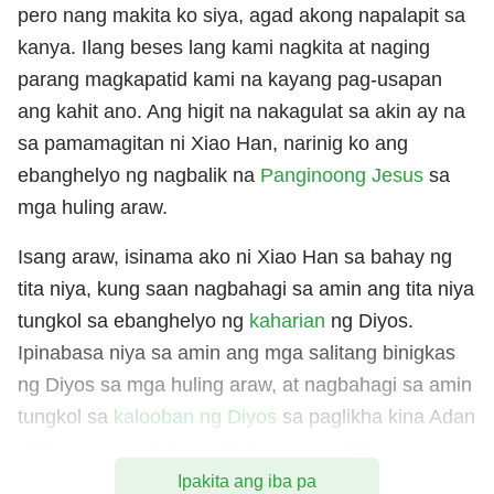
pero nang makita ko siya, agad akong napalapit sa
kanya. Ilang beses lang kami nagkita at naging
parang magkapatid kami na kayang pag-usapan
ang kahit ano. Ang higit na nakagulat sa akin ay na
sa pamamagitan ni Xiao Han, narinig ko ang
ebanghelyo ng nagbalik na
Panginoong Jesus
sa
mga huling araw.
Isang araw, isinama ako ni Xiao Han sa bahay ng
tita niya, kung saan nagbahagi sa amin ang tita niya
tungkol sa ebanghelyo ng
kaharian
ng Diyos.
Ipinabasa niya sa amin ang mga salitang binigkas
ng Diyos sa mga huling araw, at nagbahagi sa amin
tungkol sa
kalooban ng Diyos
sa paglikha kina Adan
at Eva, sa mga ideya at intensyon ng Diyos nang
utusan Niya si Noe na bumuo ng arka, kung paano
Ipakita ang iba pa