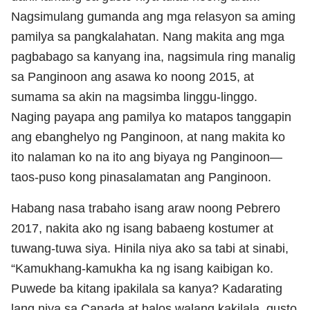
Nagsimulang gumanda ang mga relasyon sa aming
pamilya sa pangkalahatan. Nang makita ang mga
pagbabago sa kanyang ina, nagsimula ring manalig
sa Panginoon ang asawa ko noong 2015, at
sumama sa akin na magsimba linggu-linggo.
Naging payapa ang pamilya ko matapos tanggapin
ang ebanghelyo ng Panginoon, at nang makita ko
ito nalaman ko na ito ang biyaya ng Panginoon—
taos-puso kong pinasalamatan ang Panginoon.
Habang nasa trabaho isang araw noong Pebrero
2017, nakita ako ng isang babaeng kostumer at
tuwang-tuwa siya. Hinila niya ako sa tabi at sinabi,
“Kamukhang-kamukha ka ng isang kaibigan ko.
Puwede ba kitang ipakilala sa kanya? Kadarating
lang niya sa Canada at halos walang kakilala, gusto