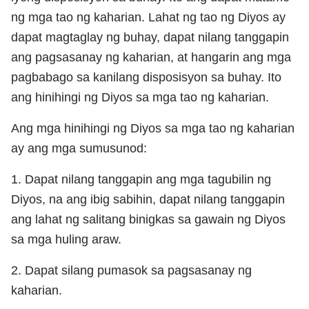
ng mga tao ng kaharian. Lahat ng tao ng Diyos ay
dapat magtaglay ng buhay, dapat nilang tanggapin
ang pagsasanay ng kaharian, at hangarin ang mga
pagbabago sa kanilang disposisyon sa buhay. Ito
ang hinihingi ng Diyos sa mga tao ng kaharian.
Ang mga hinihingi ng Diyos sa mga tao ng kaharian
ay ang mga sumusunod:
1. Dapat nilang tanggapin ang mga tagubilin ng
Diyos, na ang ibig sabihin, dapat nilang tanggapin
ang lahat ng salitang binigkas sa gawain ng Diyos
sa mga huling araw.
2. Dapat silang pumasok sa pagsasanay ng
kaharian.