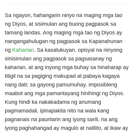
Sa ngayon, hahangarin ninyo na maging mga tao
ng Diyos, at sisimulan ang buong pagpasok sa
tamang landas. Ang maging mga tao ng Diyos ay
nangangahulugan ng pagpasok sa Kapanahunan
ng
Kaharian
. Sa kasalukuyan, opisyal na ninyong
sinisimulan ang pagpasok sa pagsasanay ng
kaharian, at ang inyong mga buhay sa hinaharap ay
titigil na sa pagiging makupad at pabaya kagaya
nang dati; sa gayong pamumuhay, imposibleng
maabot ang mga pamantayang hinihingi ng Diyos.
Kung hindi ka nakakadama ng anumang
pagmamadali, ipinapakita nito na wala kang
pagnanais na paunlarin ang iyong sarili, na ang
iyong paghahangad ay magulo at nalilito, at ikaw ay