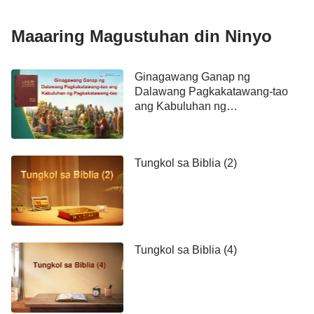
matupad ang iyong tungkulin. Ang gayong buhay sa
pagitan ng tao at ng Diyos ang espirituwal na
Maaaring Magustuhan din Ninyo
buhay. Kung hindi mo nagagawang sundin ang
liwanag sa kasalukuyan, isang pagitan ang
Ginagawang Ganap ng
nabuksan na sa iyong ugnayan sa Diyos—maaari
Dalawang Pagkakatawang-tao
ang Kabuluhan ng
pang naputol na ito—at wala kang isang normal na
Pagkakatawang-tao
espirituwal na buhay. Ang isang normal na
kaugnayan sa Diyos ay itinatag sa saligan ng
Tungkol sa Biblia (2)
pagtanggap sa mga salita ng Diyos ngayon.
Mayroon ka bang normal na espirituwal na buhay?
Mayroon ka bang isang normal na kaugnayan sa
Diyos? Ikaw ba ay isang taong sumusunod sa
Tungkol sa Biblia (4)
gawain ng Banal na Espiritu? Kung nagagawa
mong sundin ang liwanag ng Banal na Espiritu sa
kasalukuyan, at nakakayang maunawaan ang