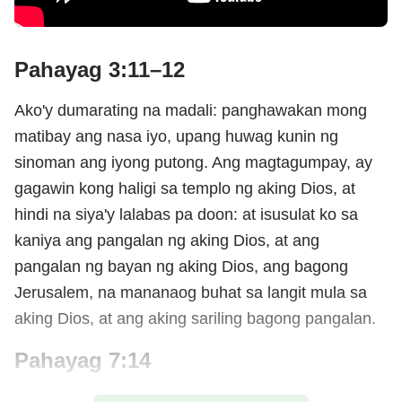
Pahayag 3:11–12
Ako'y dumarating na madali: panghawakan mong
matibay ang nasa iyo, upang huwag kunin ng
sinoman ang iyong putong. Ang magtagumpay, ay
gagawin kong haligi sa templo ng aking Dios, at
hindi na siya'y lalabas pa doon: at isusulat ko sa
kaniya ang pangalan ng aking Dios, at ang
pangalan ng bayan ng aking Dios, ang bagong
Jerusalem, na mananaog buhat sa langit mula sa
aking Dios, at ang aking sariling bagong pangalan.
Pahayag 7:14
Ang mga ito'y ang nanggaling sa malaking