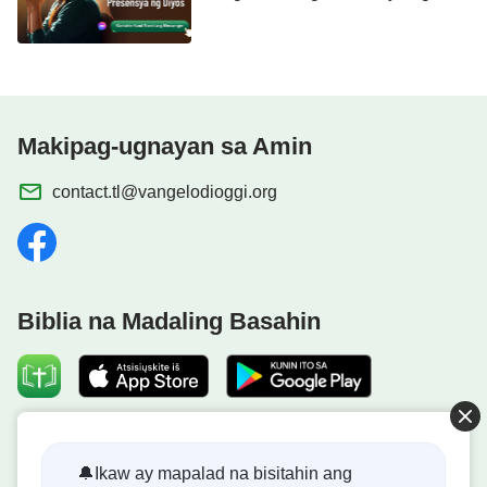
Diyos
» Tagalog Christian Movie | "Pagbibinyag sa
Pamamagitan ng Apoy"
Makipag-ugnayan sa Amin
contact.tl@vangelodioggi.org
Biblia na Madaling Basahin
Pahayag 3:10
Dumating na ang Kaharian ng Diyos!
Sapagka't tinupad mo ang salita ng aking pagtitiis,
🔔Ikaw ay mapalad na bisitahin ang