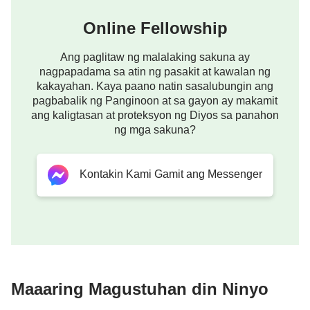
Online Fellowship
Natupad na ang mga propesiya sa pagbalik
Ang paglitaw ng malalaking sakuna ay
nagpapadama sa atin ng pasakit at kawalan ng
ng Panginoon, kumakatok ang Panginoon,
kakayahan. Kaya paano natin sasalubungin ang
paano natin Siya sasalubungin?
Sumali sa
pagbabalik ng Panginoon at sa gayon ay makamit
aming mga online meeting upang malaman.
ang kaligtasan at proteksyon ng Diyos sa panahon
ng mga sakuna?
Kontakin Kami Gamit ang Messenger
Kontakin Kami Gamit ang Messenger
Pahayag 21:7
Ang magtagumpay ay magmamana ng mga bagay
na ito; at ako'y magiging Dios niya, at siya'y
Maaaring Magustuhan din Ninyo
magiging anak ko.