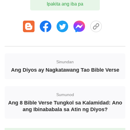
Ipakita ang iba pa
kapighatian, at nangaghugas ng kanilang mga
damit, at pinaputi sa dugo ng Cordero.
Pahayag 22:14
Mapapalad ang nangaghuhugas ng kanilang damit,
upang sila'y magkaroon ng karapatan sa punong
kahoy ng buhay, at makapasok sa bayan sa
Sinundan
pamamagitan ng mga pintuan.
Ang Diyos ay Nagkatawang Tao Bible Verse
Sumunod
Ang 8 Bible Verse Tungkol sa Kalamidad: Ano
ang Ibinababala sa Atin ng Diyos?