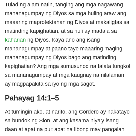
Tulad ng alam natin, tanging ang mga nagawang
mananagumpay ng Diyos sa mga huling araw ang
maaaring maprotektahan ng Diyos at makaligtas sa
matinding kapighatian, at sa huli ay madala sa
kaharian
ng Diyos. Kaya ano ang isang
mananagumpay at paano tayo maaaring maging
mananagumpay ng Diyos bago ang matinding
kapighatian? Ang mga sumusunod na talata tungkol
sa mananagumpay at mga kaugnay na nilalaman
ay magpapakita sa iyo ng mga sagot.
Pahayag 14:1–5
At tumingin ako, at narito, ang Cordero ay nakatayo
sa bundok ng Sion, at ang kasama niya'y isang
daan at apat na pu't apat na libong may pangalan