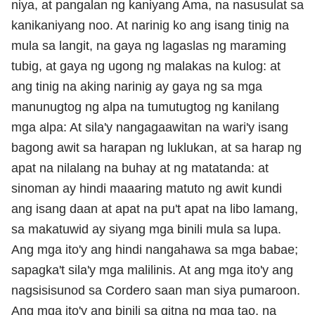
niya, at pangalan ng kaniyang Ama, na nasusulat sa
kanikaniyang noo. At narinig ko ang isang tinig na
mula sa langit, na gaya ng lagaslas ng maraming
tubig, at gaya ng ugong ng malakas na kulog: at
ang tinig na aking narinig ay gaya ng sa mga
manunugtog ng alpa na tumutugtog ng kanilang
mga alpa: At sila'y nangagaawitan na wari'y isang
bagong awit sa harapan ng luklukan, at sa harap ng
apat na nilalang na buhay at ng matatanda: at
sinoman ay hindi maaaring matuto ng awit kundi
ang isang daan at apat na pu't apat na libo lamang,
sa makatuwid ay siyang mga binili mula sa lupa.
Ang mga ito'y ang hindi nangahawa sa mga babae;
sapagka't sila'y mga malilinis. At ang mga ito'y ang
nagsisisunod sa Cordero saan man siya pumaroon.
Ang mga ito'y ang binili sa gitna ng mga tao, na