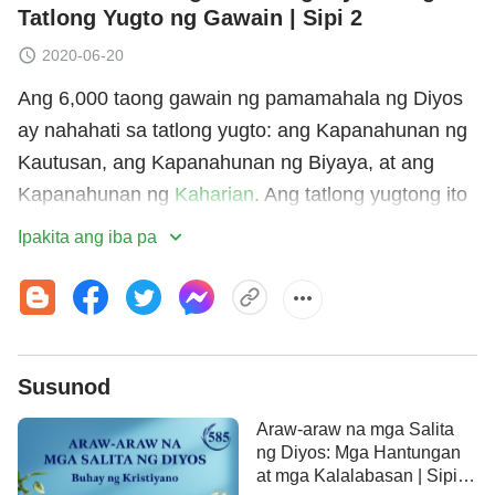
Tatlong Yugto ng Gawain | Sipi 2
2020-06-20
Ang 6,000 taong gawain ng pamamahala ng Diyos
ay nahahati sa tatlong yugto: ang Kapanahunan ng
Kautusan, ang Kapanahunan ng Biyaya, at ang
Kapanahunan ng
Kaharian
. Ang tatlong yugtong ito
ng gawain ay para lahat sa kapakanan ng
Ipakita ang iba pa
kaligtasan
ng sangkatauhan, na ang ibig sabihin,
ang mga ito ay para sa kaligtasan ng isang
sangkatauhan na labis na pinasama ni Satanas.
Ngunit, kasabay nito, ang mga ito ay para rin
Susunod
makapagsagawa ang Diyos ng pakikidigma kay
Satanas. Kaya, yamang ang gawain ng pagliligtas
Araw-araw na mga Salita
ay nahahati sa tatlong yugto, kaya ang pakikidigma
ng Diyos: Mga Hantungan
at mga Kalalabasan | Sipi
kay Satanas ay nahahati rin sa tatlong yugto, at ang