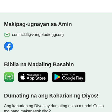
sa mga huling araw, kung saan ang tao ay lulupigin,
ay ang huling yugto sa digmaan kay Satanas, at ito
rin ang gawain sa lubos na kaligtasan ng tao sa
Makipag-ugnayan sa Amin
sakop ni Satanas. Ang panloob na kahulugan ng
paglupig sa tao ay ang pagbabalik ng sagisag ni
contact.tl@vangelodioggi.org
Satanas, ang tao na pinasama ni Satanas, sa
Lumikha kasunod ng kanyang paglupig, sa
pamamagitan nito ay pababayaan niya si Satanas
at tuluyang magbabalik sa Diyos. Sa ganitong
Biblia na Madaling Basahin
paraan, ang tao ay tuluyan nang maliligtas. At kaya,
ang gawain ng panlulupig ay ang huling gawain sa
pakikidigma laban kay Satanas, at ang huling yugto
sa pamamahala ng Diyos para sa kapakanan ng
Dumating na ang Kaharian ng Diyos!
pagtalo kay Satanas. Kung wala ang gawain na ito,
ang lubos na kaligtasan ng tao sa huli ay magiging
Ang kaharian ng Diyos ay dumating na sa mundo! Gusto
imposible, ang ganap na pagkatalo ni Satanas ay
mo bang makapasok dito?