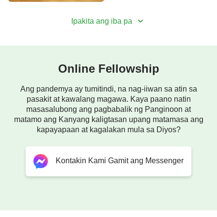
kayang guni-gunihin ng talino ng tao, at ito ay lubos
na malabo at di makatotohanang mga ideya, ngunit
Ipakita ang iba pa
ito ang pinaniniwalaan ng tao. At sapagkat sinasabi
Ko rito na ang paraan ng ikaliligtas ng tao ay sa
pamamagitan ng pakikidigma kay Satanas, iniisip
Online Fellowship
ng tao na sa ganitong paraan isasagawa ang
pakikidigma. Sa gawain sa kaligtasan ng tao,
Ang pandemya ay tumitindi, na nag-iiwan sa atin sa
pasakit at kawalang magawa. Kaya paano natin
tatlong yugto na ang natupad, ito ay upang sabihin
masasalubong ang pagbabalik ng Panginoon at
na ang pakikidigma kay Satanas ay hinati sa tatlong
matamo ang Kanyang kaligtasan upang matamasa ang
yugto bago pa ang lubos na pagkatalo kay Satanas.
kapayapaan at kagalakan mula sa Diyos?
Ngunit ang panloob na katotohanan ng kabuuang
gawain sa pakikidigma kay Satanas ay ang mga
Kontakin Kami Gamit ang Messenger
epekto nito ay matatamo sa pamamagitan ng
pagkakaloob ng biyaya sa tao, at pagiging alay sa
kasalanan ng tao, pagpapatawad sa mga kasalanan
ng tao, paglupig sa tao, paggawang perpekto sa