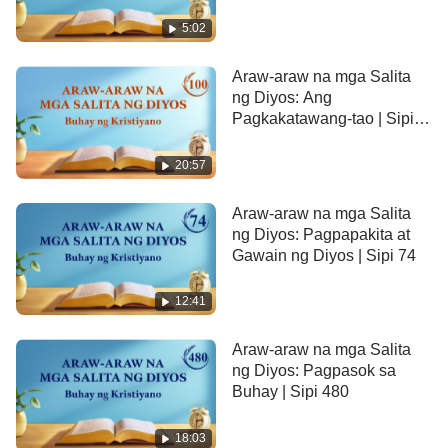
585
dalawang aspeto ng gawain ng Diyos ay sabay na
5:02
pangangasiwaan. Ang pakikidigma kay Satanas ay
talagang para sa kapakanan ng kaligtasan ng
Araw-araw na mga Salita
ng Diyos: Ang
sangkatauhan, at dahil sa ang gawain sa kaligtasan
Pagkakatawang-tao | Sipi
ng sangkatauhan ay hindi isang bagay na maaaring
100
matagumpay na makumpleto sa iisang yugto, ang
20:57
pakikidigma kay Satanas ay hinati rin sa mga
Araw-araw na mga Salita
bahagi at yugto, at isasagawa ang digmaan kay
ng Diyos: Pagpapakita at
Satanas alinsunod sa mga pangangailangan ng tao
Gawain ng Diyos | Sipi 74
at sa lawak ng katiwalian ni Satanas sa kanya.
12:41
Marahil, sa imahinasyon ng tao, siya ay naniniwala
na sa digmaang ito ay maghahandang
Araw-araw na mga Salita
makipagsagupaan ang Diyos laban kay Satanas, sa
ng Diyos: Pagpasok sa
Buhay | Sipi 480
parehong paraan na ang dalawang hukbo ay
maglalaban sa isa’t isa. Ito lamang ay bagay na
18:03