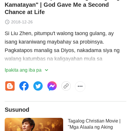
Kamatayan" | God Gave Me a Second
Chance at Life
2018-12-26
Si Liu Zhen, pitumpu't walong taong gulang, ay
isang karaniwang maybahay sa probinsya.
Pagkatapos manalig sa Diyos, nakadama siya ng
walang katumbas na kaligayahan mula sa
pagbabasa ng Kanyang mga salita at pagkanta ng
Ipakita ang iba pa
mga awit ng papuri sa Diyos araw-araw, at madalas
na nakikipagtipon sa mga kapatid sa pananalig para
magbahagi ng katotohanan. ... Gayunpaman,
walang mabuting bagay na nagtatagal. Inaresto siya
Susunod
at inusig ng Komunistang gobyerno ng Tsina,
inilagay siya sa isang hindi makatarungang
Tagalog Christian Movie |
sitwasyon. Tatlong ulit siyang dinala ng mga pulis sa
"Mga Alaala ng Aking