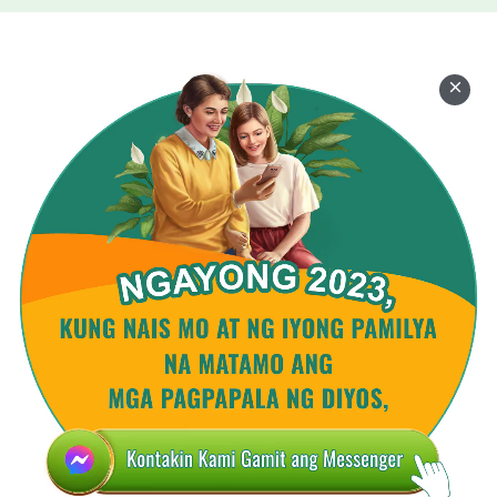
ang sasagot sa atin, at palaging naroon para
tulungan tayo , at tanging Siya lamang ang
mapagkakatiwalaan natin at maaasahan.
Ang ilang materyal sa video na ito ay galing sa:
ESO
NASA
NASA/JPL
ESO/S. Brunier
Mustafa Güven
Openfootage.net
NASA/CXC/JPL-Caltech/STScI