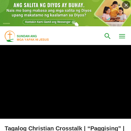
Tagalog Christian Crosstalk | “Paggising” |