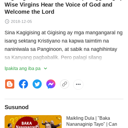
Wise Virgins Hear the Voice of God and
Welcome the Lord
2018-12-05
Sina Kagigising at Gigising ay mga mangangaral ng
isang sektang Kristiyano na kapwa taimtim na
naniniwala sa Panginoon, at sabik na naghihintay
sa Kanyang pagbabalik. Pero palagi silang
naguguluhan at nalilito tungkol sa kung paano
Ipakita ang iba pa
kakatok sa pinto ang Panginoon sa Kanyang
pagbabalik, at ano ang dapat nilang gawin para
salubungin Siya. Nang kumatok ang isang sister sa
kanyang pinto nang ilang beses para ipangaral ang
Susunod
ebanghelyo
ng Diyos sa mga huling araw, nagising
rin sa wakas si Kagigising sa katotohanan sa
Maikling Dula | "Baka
mahabang panahon ng paghahanap at
Nananaginip Tayo" | Can