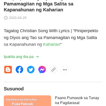
Pamamagitan ng Mga Salita sa
Kapanahunan ng Kaharian
2020-04-29
Tagalog Christian Song With Lyrics | "Piniperpekto
ng Diyos ang Tao sa Pamamagitan ng Mga Salita
sa Kapanahunan ng
Kaharian
"
I
Ipakita ang iba pa
Sa panahong ito, matutupad ng Diyos sa inyo:
na lahat isinasagawa ang katotohanan N'ya,
na ang lahat ay isasabuhay ang Kanyang salita
Susunod
at iibigin Siya sa kanilang mga puso.
Paano Pumasok sa Tunay
na Pagdarasal