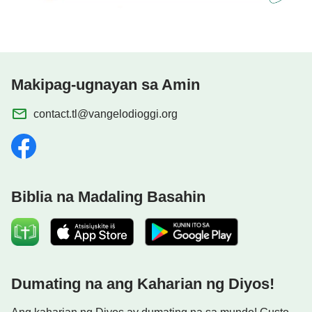
nakakapasok sa Kanyang kaharian,
lahat dahil sa Kanyang salita.
Makipag-ugnayan sa Amin
Ang salita ng Diyos lamang ang nagbibigay ng
buhay sa tao.
contact.tl@vangelodioggi.org
Tanging ang Kanyang salita
ang maaaring magbigay ng liwanag sa tao,
Biblia na Madaling Basahin
itinuturo ang paraan ng pagsasagawa.
Ito'y mas totoo sa Kapanahunan ng Kaharian.
Araw-araw na uminom ng salita ng Diyos.
Dumating na ang Kaharian ng Diyos!
Araw-araw kumain ng salita ng Diyos.