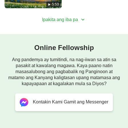
5:53
II
Ang mga salita ng Diyos ang namamahala sa tao.
Ipakita ang iba pa
Ang salita ng Diyos ay pagkain at lakas.
Magagalak ka kapag kumain ka nito.
Online Fellowship
Huwag kang kumain at wala kang patutunguhan.
Ang pandemya ay tumitindi, na nag-iiwan sa atin sa
pasakit at kawalang magawa. Kaya paano natin
Sinasabi sa
Biblia
: Ang tao ay hindi mabubuhay
masasalubong ang pagbabalik ng Panginoon at
matamo ang Kanyang kaligtasan upang matamasa ang
kapayapaan at kagalakan mula sa Diyos?
sa pamamagitan lamang ng tinapay,
ngunit sa pamamagitan ng mga salita mula sa bibig
Kontakin Kami Gamit ang Messenger
ng Diyos.
Ngayo'y matutupad 'to ng Diyos sa inyo.