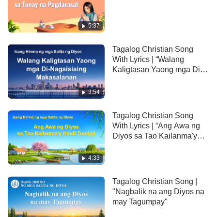
Ang
salita ng Diyos
ay ang pundasyon ng kanilang
buhay.
5:37
Lahat sila ay may mga pusong natatakot sa Diyos.
Tagalog Christian Song
With Lyrics | “Walang
Sa pagsasagawa ng mga salita ng Diyos,
Kaligtasan Yaong mga Di-
Nagsisising Makasalanan”
sila'y mamumuno at maghahari kasama ng Diyos.
3:54
Ang salita ng Diyos lamang ang nagbibigay ng
Tagalog Christian Song
buhay sa tao.
With Lyrics | “Ang Awa ng
Diyos sa Tao Kailanma'y
Tanging ang Kanyang salita
Hindi Tumigil”
4:33
ang maaaring magbigay ng liwanag sa tao,
Tagalog Christian Song |
itinuturo ang paraan ng pagsasagawa.
"Nagbalik na ang Diyos na
may Tagumpay"
Partikular ito sa Panahon ng Kaharian.