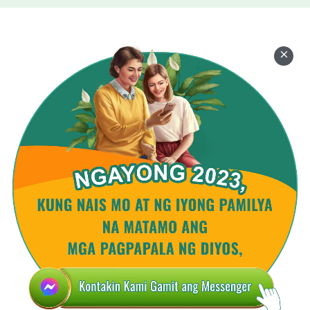
Ang salita ng Diyos lamang ang nagbibigay ng
buhay sa tao.
Tanging ang Kanyang salita
ang maaaring magbigay ng liwanag sa tao,
itinuturo ang paraan ng pagsasagawa.
Ito'y mas totoo sa Kapanahunan ng Kaharian.
III
Sa kapanahunang ito,
pangunahing ginagamit ng Diyos ang salita
para pamahalaan ang lahat.
Ang mga tao ay hinatulan at pinerpekto,