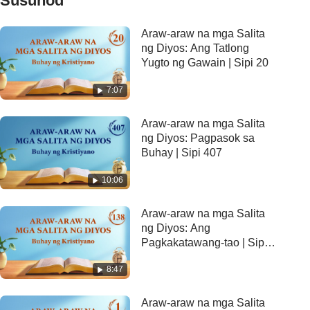
Susunod
Araw-araw na mga Salita
ng Diyos: Ang Tatlong
Yugto ng Gawain | Sipi 20
7:07
Araw-araw na mga Salita
ng Diyos: Pagpasok sa
Buhay | Sipi 407
10:06
Araw-araw na mga Salita
ng Diyos: Ang
Pagkakatawang-tao | Sipi
138
8:47
Araw-araw na mga Salita