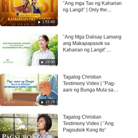
"Ang mga Tao ng Kaharian
ng Langit" | Only the
Honest Can Enter God's
1:53:40
Kingdom
"Ang Mga Dalisay Lamang
ang Makapapasok sa
Kaharian ng Langit"
Tagalog Testimony Video
29:00
Tagalog Christian
Testimony Video | "Pag-
aani ng Bunga Mula sa
Pagiging Natabasan at
33:29
Napakitunguhan"
Tagalog Christian
Testimony Video | "Ang
Pagsubok Kong Ito"