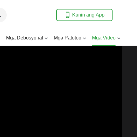
Kunin ang App
Mga Debosyonal
Mga Patotoo
Mga Video