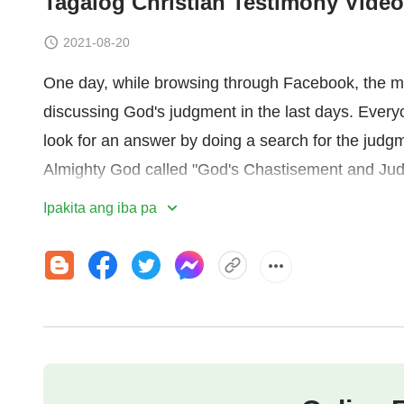
Tagalog Christian Testimony Vide
2021-08-20
One day, while browsing through Facebook, the m
discussing God's judgment in the last days. Every
look for an answer by doing a search for the ju
Almighty God called "God's Chastisement and Judgm
arouse her curiosity and she wonders: Doesn't 
Ipakita ang iba pa
Why would they say it's the light of man's salvat
days? She then begins to seek and investigate th
God's words, until finally she unlocks the mystery 