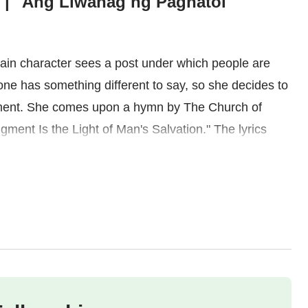
o | "Ang Liwanag ng Paghatol"
ain character sees a post under which people are
one has something different to say, so she decides to
dgment. She comes upon a hymn by The Church of
ent Is the Light of Man's Salvation." The lyrics
God judging people just mean He condemns them?
ion? How does God do His judgment work in the last
is with an open heart and she reads many of Almighty
of the judgment.