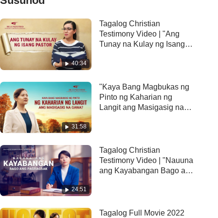
Susunod
Tagalog Christian
Testimony Video | "Ang
Tunay na Kulay ng Isang
Pastor"
40:34
"Kaya Bang Magbukas ng
Pinto ng Kaharian ng
Langit ang Masigasig na
Gawa?" Christian
31:58
Testimony Video
Tagalog Christian
Testimony Video | "Nauuna
ang Kayabangan Bago ang
Pagbagsak"
24:51
Tagalog Full Movie 2022