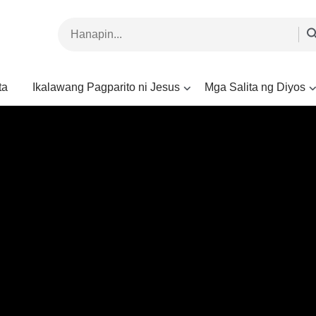
ta
Ikalawang Pagparito ni Jesus
Mga Salita ng Diyos