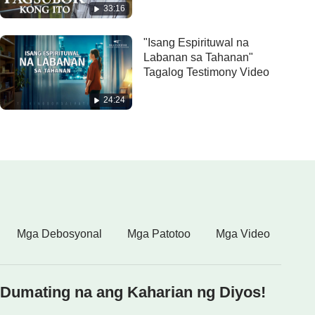
33:16
"Isang Espirituwal na
Labanan sa Tahanan"
Tagalog Testimony Video
24:24
Mga Debosyonal
Mga Patotoo
Mga Video
Dumating na ang Kaharian ng Diyos!