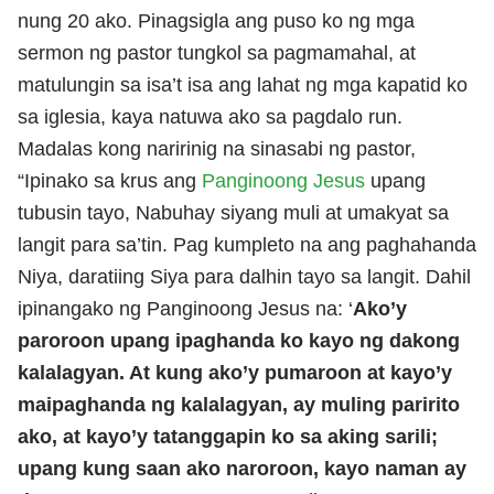
nung 20 ako. Pinagsigla ang puso ko ng mga
sermon ng pastor tungkol sa pagmamahal, at
matulungin sa isa’t isa ang lahat ng mga kapatid ko
sa iglesia, kaya natuwa ako sa pagdalo run.
Madalas kong naririnig na sinasabi ng pastor,
“Ipinako sa krus ang
Panginoong Jesus
upang
tubusin tayo, Nabuhay siyang muli at umakyat sa
langit para sa’tin. Pag kumpleto na ang paghahanda
Niya, daratiing Siya para dalhin tayo sa langit. Dahil
ipinangako ng Panginoong Jesus na: ‘
Ako’y
paroroon upang ipaghanda ko kayo ng dakong
kalalagyan. At kung ako’y pumaroon at kayo’y
maipaghanda ng kalalagyan, ay muling paririto
ako, at kayo’y tatanggapin ko sa aking sarili;
upang kung saan ako naroroon, kayo naman ay