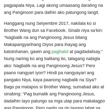
pagpapala Niya. Lagi akong umaasang darating na
ang Panginoon para dalhin ako patungong langit.
Hanggang nung Setyembre 2017, nakilala ko si
Brother Wang dun sa Facebook. Sinabi niya sa’kin:
“Nagbalik na ang Panginoong Jesus bilang
Makapangyarihang Diyos para ihayag ang
katotohanan, gawin ang
paghatol
at pagdadalisay.”
Nung narinig ko ang balitang ito, talagang nabigla
ako: Nagbalik na ang Panginoong Jesus? Pero
paano nangyari iyon? Hindi pa nangyayari ang
pangako Niya, kaya paanong nagbalik na Siya?
Bago pa matapos si Brother Wang, sumabad ako at
sinabing: “Pag bumalik ang Panginoong Jesus,
dadalhin tayo patungo sa mga ulap para makatagpo
ang Panginoon. Pero narito pa rin tayong lahat sa