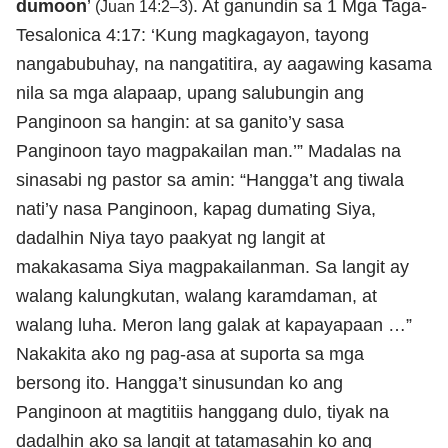
dumoon
’
. At ganundin sa 1 Mga Taga-
(Juan 14:2–3)
Tesalonica 4:17: ‘Kung magkagayon, tayong
nangabubuhay, na nangatitira, ay aagawing kasama
nila sa mga alapaap, upang salubungin ang
Panginoon sa hangin: at sa ganito’y sasa
Panginoon tayo magpakailan man.’” Madalas na
sinasabi ng pastor sa amin: “Hangga’t ang tiwala
nati’y nasa Panginoon, kapag dumating Siya,
dadalhin Niya tayo paakyat ng langit at
makakasama Siya magpakailanman. Sa langit ay
walang kalungkutan, walang karamdaman, at
walang luha. Meron lang galak at kapayapaan …”
Nakakita ako ng pag-asa at suporta sa mga
bersong ito. Hangga’t sinusundan ko ang
Panginoon at magtitiis hanggang dulo, tiyak na
dadalhin ako sa langit at tatamasahin ko ang