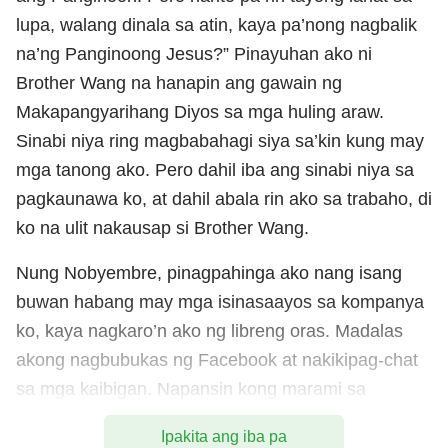
lupa, walang dinala sa atin, kaya pa’nong nagbalik
na’ng Panginoong Jesus?” Pinayuhan ako ni
Brother Wang na hanapin ang gawain ng
Makapangyarihang Diyos sa mga huling araw.
Sinabi niya ring magbabahagi siya sa’kin kung may
mga tanong ako. Pero dahil iba ang sinabi niya sa
pagkaunawa ko, at dahil abala rin ako sa trabaho, di
ko na ulit nakausap si Brother Wang.
Nung Nobyembre, pinagpahinga ako nang isang
buwan habang may mga isinasaayos sa kompanya
ko, kaya nagkaro’n ako ng libreng oras. Madalas
akong nagbubukas ng Facebook at nakikipag-chat
sa mga kaibigan. Napansin kong marami sa
kanilang nagpo-post ng mga pelikula, video, at
Ipakita ang iba pa
artikulo ng testimonya, at awitin mula sa Ang Iglesia