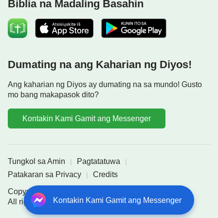
Biblia na Madaling Basahin
Dumating na ang Kaharian ng Diyos!
Ang kaharian ng Diyos ay dumating na sa mundo! Gusto
mo bang makapasok dito?
Kontakin Kami Gamit ang Messenger
Tungkol sa Amin
Pagtatatuwa
|
|
Patakaran sa Privacy
Credits
|
Copyright © 2026
Sundan ang mga Yapak ni Jesus
-
Kontakin Kami Gamit ang Messenger
All rights reserved.