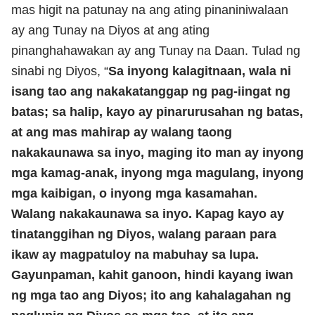
mas higit na patunay na ang ating pinaniniwalaan
ay ang Tunay na Diyos at ang ating
pinanghahawakan ay ang Tunay na Daan. Tulad ng
sinabi ng Diyos, “
Sa inyong kalagitnaan, wala ni
isang tao ang nakakatanggap ng pag-iingat ng
batas; sa halip, kayo ay pinarurusahan ng batas,
at ang mas mahirap ay walang taong
nakakaunawa sa inyo, maging ito man ay inyong
mga kamag-anak, inyong mga magulang, inyong
mga kaibigan, o inyong mga kasamahan.
Walang nakakaunawa sa inyo. Kapag kayo ay
tinatanggihan ng Diyos, walang paraan para
ikaw ay magpatuloy na mabuhay sa lupa.
Gayunpaman, kahit ganoon, hindi kayang iwan
ng mga tao ang Diyos; ito ang kahalagahan ng