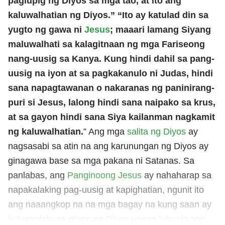
paglupig ng Diyos sa mga tao, at ito ang
kaluwalhatian ng Diyos.” “Ito ay katulad din sa
yugto ng gawa ni
Jesus
; maaari lamang Siyang
maluwalhati sa kalagitnaan ng mga Fariseong
nang-uusig sa Kanya. Kung hindi dahil sa pang-
uusig na iyon at sa pagkakanulo ni Judas, hindi
sana napagtawanan o nakaranas ng paninirang-
puri si Jesus, lalong hindi sana naipako sa krus,
at sa gayon hindi sana Siya kailanman nagkamit
ng kaluwalhatian.
” Ang mga
salita ng Diyos
ay
nagsasabi sa atin na ang karunungan ng Diyos ay
ginagawa base sa mga pakana ni Satanas. Sa
panlabas, ang
Panginoong Jesus
ay nahaharap sa
napakalaking pag-uusig at kapighatian, ngunit ito
ang naaangkop na na mga bagay na kung saan ay
kukumpleto sa plano ng Diyos upang tubusin ang