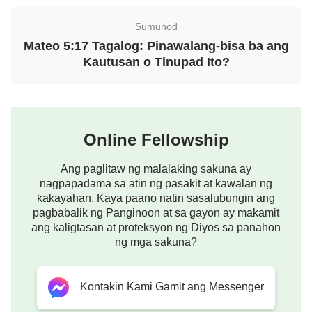
ang Panginoong Jesus”
Sumunod
Tagalog Full Christian Movie | "Tamis sa
Mateo 5:17 Tagalog: Pinawalang-bisa ba ang
Kahirapan" | The True Testimony of a Christian
Kautusan o Tinupad Ito?
Christian Movie | "Mula sa mga Pangil ng
Kamatayan" | God Gave Me a Second Chance
at Life
Online Fellowship
Ang paglitaw ng malalaking sakuna ay
nagpapadama sa atin ng pasakit at kawalan ng
kakayahan. Kaya paano natin sasalubungin ang
pagbabalik ng Panginoon at sa gayon ay makamit
ang kaligtasan at proteksyon ng Diyos sa panahon
ng mga sakuna?
Kontakin Kami Gamit ang Messenger