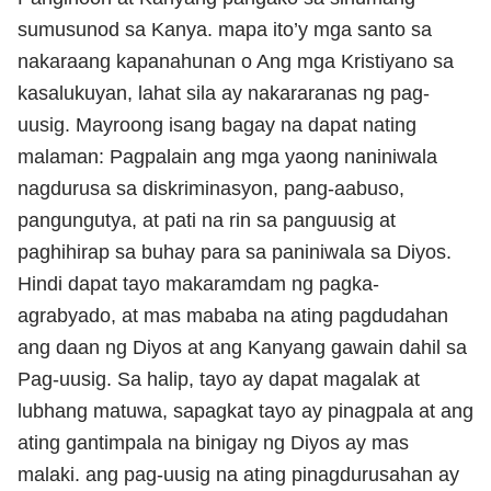
sumusunod sa Kanya. mapa ito’y mga santo sa
nakaraang kapanahunan o Ang mga Kristiyano sa
kasalukuyan, lahat sila ay nakararanas ng pag-
uusig. Mayroong isang bagay na dapat nating
malaman: Pagpalain ang mga yaong naniniwala
nagdurusa sa diskriminasyon, pang-aabuso,
pangungutya, at pati na rin sa panguusig at
paghihirap sa buhay para sa paniniwala sa Diyos.
Hindi dapat tayo makaramdam ng pagka-
agrabyado, at mas mababa na ating pagdudahan
ang daan ng Diyos at ang Kanyang gawain dahil sa
Pag-uusig. Sa halip, tayo ay dapat magalak at
lubhang matuwa, sapagkat tayo ay pinagpala at ang
ating gantimpala na binigay ng Diyos ay mas
malaki. ang pag-uusig na ating pinagdurusahan ay