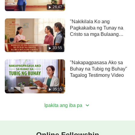
Mapagmataas na
26:47
Disposisyon"
"Nakikilala Ko ang
Pagkakaiba ng Tunay na
Cristo sa mga Bulaang
Cristo" Tagalog Testimony
Video
33:55
"Nakapagpasasa Ako sa
Buhay na Tubig ng Buhay"
Tagalog Testimony Video
35:15
Ipakita ang iba pa
Online Fellowship