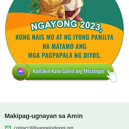
Makipag-ugnayan sa Amin
contact.tl@vangelodioggi.org