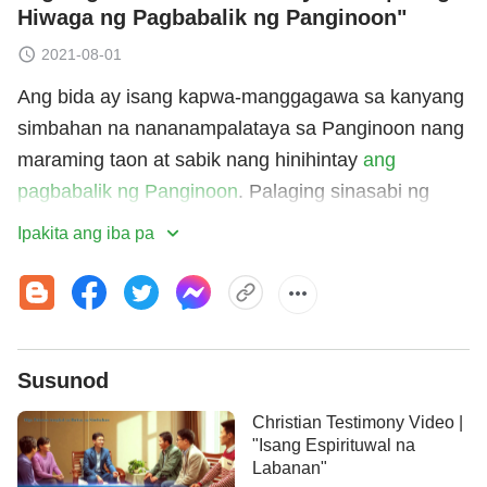
Hiwaga ng Pagbabalik ng Panginoon"
2021-08-01
Ang bida ay isang kapwa-manggagawa sa kanyang
simbahan na nananampalataya sa Panginoon nang
maraming taon at sabik nang hinihintay
ang
pagbabalik ng Panginoon
. Palaging sinasabi ng
kanyang pastor na kapag bumalik ang Panginoon,
Ipakita ang iba pa
magpapakita Siya na nakasakay sa ulap sa
Kanyang espirituwal na anyo, at anumang balita ng
pagparito ng Panginoon sa katawang-tao ay peke.
Matatag ang paniniwala niya rito nang walang
Susunod
anumang pagdududa. Pero isang araw, sa isang
group study ng
Biblia
, narinig niya ang isang tao na
Christian Testimony Video |
nagpatotoo na nagbalik na ang Panginoon sa
"Isang Espirituwal na
Labanan"
katawang-tao, na nagpapahayag Siya ng mga