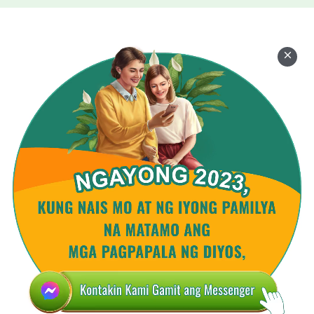
magsasaya ang buong sansinukob.
Magiging Hari ang Diyos sa lupa.
Ginagawa ng Diyos ang gawaing
itinakda Niyang tuparin.
Siya'y kumikilos sa gitna ng sangkatauhan,
ginagawa'ng lahat ayon sa plano.
Binubuwag ng tao ang mga bansa
ayon lang sa kalooban Niya.
Itatama ng Diyos ang kaapihan sa mundo.
Magiging Hari ang Diyos sa lupa.