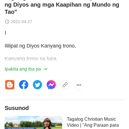
ng Diyos ang mga Kaapihan ng Mundo ng
Tao"
2021-04-27
Ⅰ
Ililipat ng Diyos Kanyang trono,
Kanyang trono sa lupa.
Ipakita ang iba pa
Personal Niyang gagawin Kanyang mga gawain,
binabawalang bayan Niya ay saktan ni Satanas,
ni gawin ng mga kaaway ang nais nila.
Susunod
Magiging Hari ang Diyos sa lupa.
Tagalog Christian Music
Papayukuin Niya ang lahat ng kaaway.
Video | "Ang Paraan para