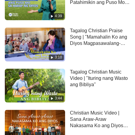
Patahimikin ang Puso Mo
Sila ay aamin sa mga krimen na nagawa.
sa Harap ng Diyos"
4:39
May lungkot at galit,
Tagalog Christian Praise
tatapakan Niya ang sansinukob
Song | "Mamahalin Ko ang
Diyos Magpasawalang-
at sisindakin lahat ng Kanyang mga kaaway.
hanggan" (Music Video)
3:10
Magiging Hari ang Diyos sa lupa.
Tagalog Christian Music
Wawasakin ng Diyos ang buong lupa.
Video | "Ituring nang Wasto
ang Bibliya"
Pababagsakin Niya ang mga kaaway,
3:44
upang 'di na magawang tiwali ang sangkatauhan.
Christian Music Video |
Itatama ng Diyos ang kaapihan.
Sana Araw-Araw
Nakasama Ko ang Diyos
Magiging Hari ang Diyos sa lupa.
(Tagalog Subtitles)