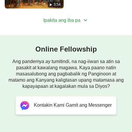
3:54
Ⅱ
Ipakita ang iba pa
Buo na ang plano ng Diyos,
walang sinumang maaaring magbago nito.
Kapag Siya ay maringal na naglibot sa sansinukob,
Online Fellowship
mababago at sisigla ang lahat.
Ang pandemya ay tumitindi, na nag-iiwan sa atin sa
pasakit at kawalang magawa. Kaya paano natin
masasalubong ang pagbabalik ng Panginoon at
Magiging Hari ang Diyos sa lupa.
matamo ang Kanyang kaligtasan upang matamasa ang
kapayapaan at kagalakan mula sa Diyos?
Magagalak Kanyang puso kapag wala nang
umiiyak,
Kontakin Kami Gamit ang Messenger
at 'di na sila sisigaw ng tulong sa Diyos.
Mga tao ay babalik upang Siya ay ipagbunyi,