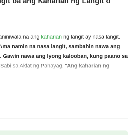
ngit ba ang Kaharian ng Langit o
niniwala na ang
kaharian
ng langit ay nasa langit.
Ama namin na nasa langit, sambahin nawa ang
. Gawin nawa ang Iyong kalooban, kung paano sa
 Sabi sa Aklat ng Pahayag, "
Ang kaharian ng
a Kanyang Cristo
"
. "
Ang bayang
(Pahayag 11:15)
a sa langit buhat sa Diyos, … ang tabernakulo
a, nasa langit ba ang kaharian ng langit o nasa lupa?