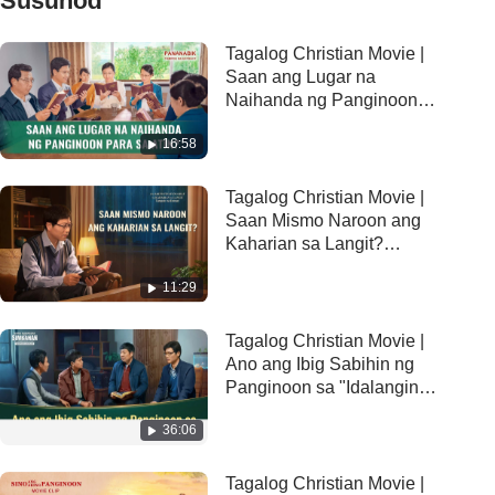
Susunod
Tagalog Christian Movie |
Saan ang Lugar na
Naihanda ng Panginoon
para sa Atin? (Tampok na
16:58
Extract)
Tagalog Christian Movie |
Saan Mismo Naroon ang
Kaharian sa Langit?
(Tampok na Extract)
11:29
Tagalog Christian Movie |
Ano ang Ibig Sabihin ng
Panginoon sa "Idalangin
Ninyo ang sa Inyo’y
36:06
Nagsisiusig"? (Tampok na
Extract)
Tagalog Christian Movie |