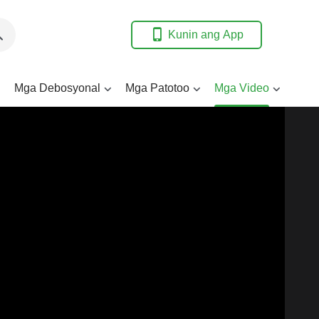
Kunin ang App
Mga Debosyonal
Mga Patotoo
Mga Video