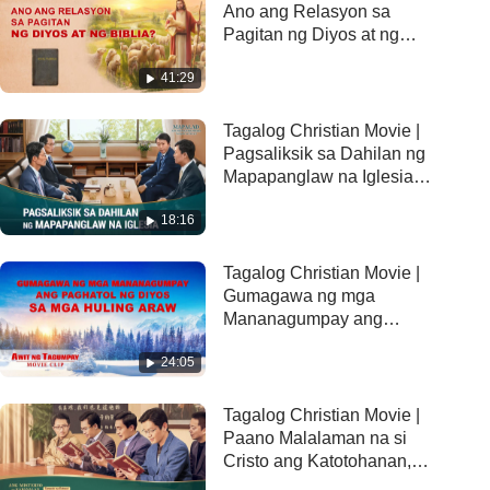
Ano ang Relasyon sa
Pagitan ng Diyos at ng
Biblia? (Tampok na Extract)
41:29
Tagalog Christian Movie |
Pagsaliksik sa Dahilan ng
Mapapanglaw na Iglesia
(Tampok na Extract)
18:16
Tagalog Christian Movie |
Gumagawa ng mga
Mananagumpay ang
Paghatol ng Diyos sa mga
24:05
Huling Araw (Tampok na
Extract)
Tagalog Christian Movie |
Paano Malalaman na si
Cristo ang Katotohanan,
ang Daan at ang Buhay