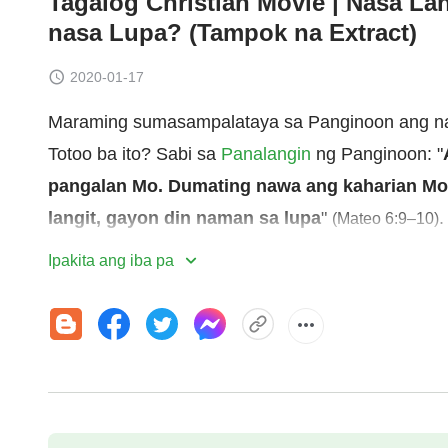
Tagalog Christian Movie | Nasa La
nasa Lupa? (Tampok na Extract)
2020-01-17
Maraming sumasampalataya sa Panginoon ang na
Totoo ba ito? Sabi sa
Panalangin
ng Panginoon: "
pangalan Mo. Dumating nawa ang kaharian Mo
langit, gayon din naman sa lupa
"
.
(Mateo 6:9–10)
sanlibutan ay naging sa ating Panginoon, at s
Ipakita ang iba pa
banal, ang bagong Jerusalem, na nananaog mul
ng Diyos ay nasa mga tao
"
. Kay
(Pahayag 21:2–3)