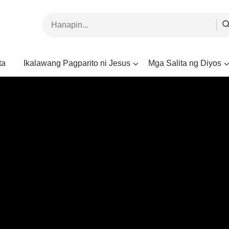
ta
Ikalawang Pagparito ni Jesus
Mga Salita ng Diyos