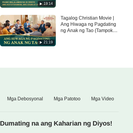
19:14
(Tampok na Extract)
Tagalog Christian Movie |
Ang Hiwaga ng Pagdating
ng Anak ng Tao (Tampok
na Extract)
21:19
Mga Debosyonal
Mga Patotoo
Mga Video
Dumating na ang Kaharian ng Diyos!