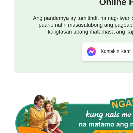
Online 
sa lalong madaling panahon.
Ang pandemya ay tumitindi, na nag-iiwan 
Kung Mas higit kang manalangin, mas lalo kang m
paano natin masasalubong ang pagbab
kaligtasan upang matamasa ang ka
maliliwanagan at magiging matatag.
Ang gayong mga tao'y maaaring gawing perpekto
Kontakin Kami
sa lalong madaling panahon.
II
Kaya ang mga hindi nananalangin ay patay na wala
Hindi sila maaaring maantig ng Diyos,
hindi masusunod ang gawain ng Diyos.