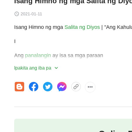
Isang Himno ng mga Salita ng Diy
2021-01-11
Isang Himno ng mga
Salita ng Diyos
| "Ang Kahul
I
Ang
panalangin
ay isa sa mga paraan
Ipakita ang iba pa
kung paano nakikipagtulungan ang tao sa Diyos,
upang tumawag sa Kanyang Espiritu at maantig n
Kung Mas higit kang manalangin, mas lalo kang m
maliliwanagan at magiging matatag.
Ang gayong mga tao'y maaaring gawing perpekto