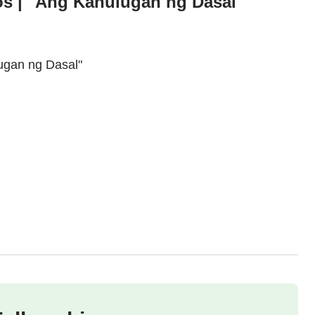
os | "Ang Kahulugan ng Dasal"
ugan ng Dasal"
g Diyos.
aaantig,