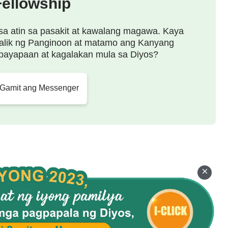
Fellowship
sa atin sa pasakit at kawalang magawa. Kaya
aaantig,
alik ng Panginoon at matamo ang Kanyang
payapaan at kagalakan mula sa Diyos?
 Gamit ang Messenger
ng espiritu.