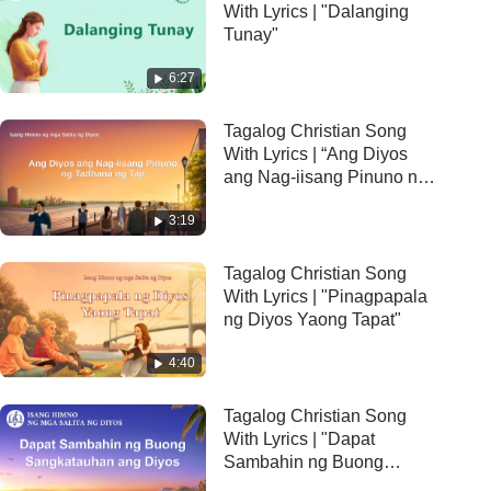
With Lyrics | "Dalanging
Tunay"
6:27
Tagalog Christian Song
With Lyrics | “Ang Diyos
ang Nag-iisang Pinuno ng
Tadhana ng Tao”
3:19
Tagalog Christian Song
With Lyrics | "Pinagpapala
ng Diyos Yaong Tapat"
4:40
Tagalog Christian Song
With Lyrics | "Dapat
Sambahin ng Buong
Sangkatauhan ang Diyos"