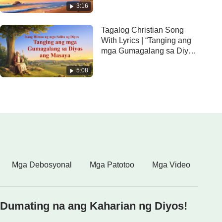
3:16
Tagalog Christian Song
With Lyrics | “Tanging ang
mga Gumagalang sa Diyos
ang Masaya”
5:08
Mga Debosyonal
Mga Patotoo
Mga Video
Dumating na ang Kaharian ng Diyos!