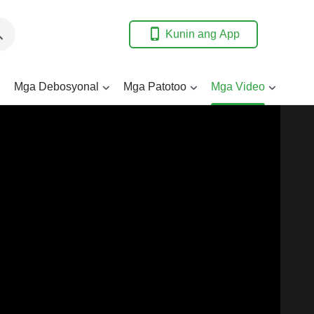
Kunin ang App
Mga Debosyonal
Mga Patotoo
Mga Video