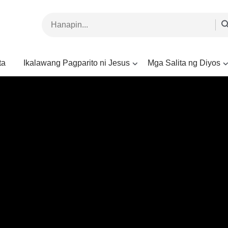
ta
Ikalawang Pagparito ni Jesus
Mga Salita ng Diyos