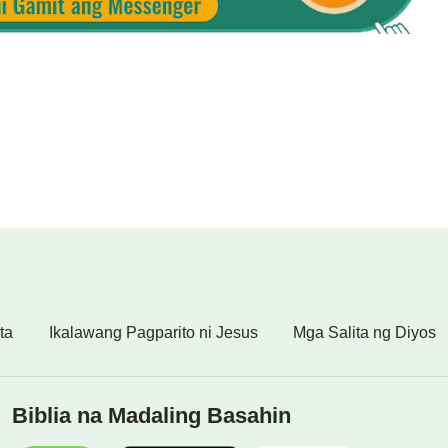
,
ang-ayunan.
,
ang-ayunan.
ta
Ikalawang Pagparito ni Jesus
Mga Salita ng Diyos
aaantig,
Biblia na Madaling Basahin