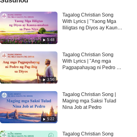
Susunod
Tagalog Christian Song
With Lyrics | "Yaong Mga
Ililigtas ng Diyos ay Kauna-
unahan sa Puso Niya"
5:48
Tagalog Christian Song
With Lyrics | "Ang mga
Pagpapahayag ni Pedro ng
Pag-ibig sa Diyos"
3:56
Tagalog Christian Song |
Maging mga Saksi Tulad
Nina Job at Pedro
5:22
Tagalog Christian Song